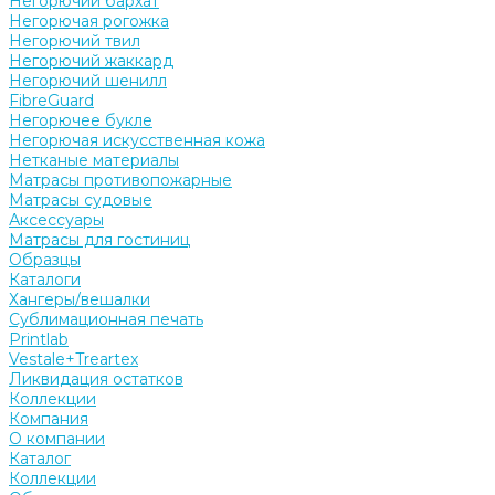
Негорючий бархат
Негорючая рогожка
Негорючий твил
Негорючий жаккард
Негорючий шенилл
FibreGuard
Негорючее букле
Негорючая искусственная кожа
Нетканые материалы
Матрасы противопожарные
Матрасы судовые
Аксессуары
Матрасы для гостиниц
Образцы
Каталоги
Хангеры/вешалки
Сублимационная печать
Printlab
Vestale+Treartex
Ликвидация остатков
Коллекции
Компания
О компании
Каталог
Коллекции