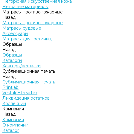
Негорючая искусственная кожа
Нетканые материалы
Матрасы противопожарные
Назад
Матрасы противопожарные
Матрасы судовые
Аксессуары
Матрасы для гостиниц
Образцы
Назад
Образцы
Каталоги
Хангеры/вешалки
Сублимационная печать
Назад
Сублимационная печать
Printlab
Vestale+Treartex
Ликвидация остатков
Коллекции
Компания
Назад
Компания
О компании
Каталог