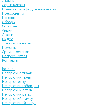
Отзывы
Сертификаты
Политика конфиденциальности
Пресс-центр
Новости
Обзоры
События
Акции
Статьи
Видео
Ткани в проектах
Помощь
Сроки доставки
Вопрос - ответ
Контакты
...
Каталог
Негорючие ткани
Негорючий тюль
Негорючая вуаль
Негорючий габардин
Негорючий сатин
Негорючий репс
Негорючий димаут
Негорючий блэкаут