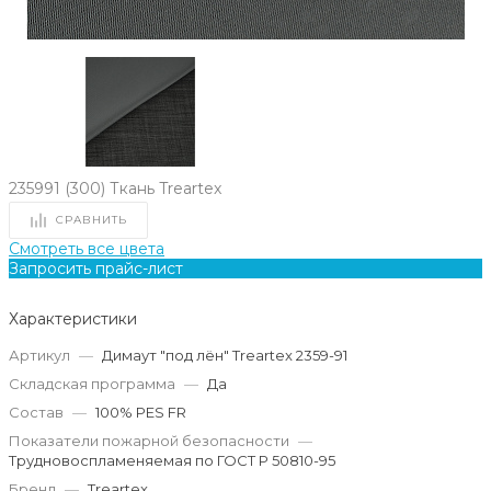
235991 (300) Ткань Treartex
СРАВНИТЬ
Смотреть все цвета
Запросить прайс-лист
Характеристики
Артикул
—
Димаут "под лён" Treartex 2359-91
Складская программа
—
Да
Состав
—
100% PES FR
Показатели пожарной безопасности
—
Трудновоспламеняемая по ГОСТ Р 50810-95
Бренд
—
Treartex