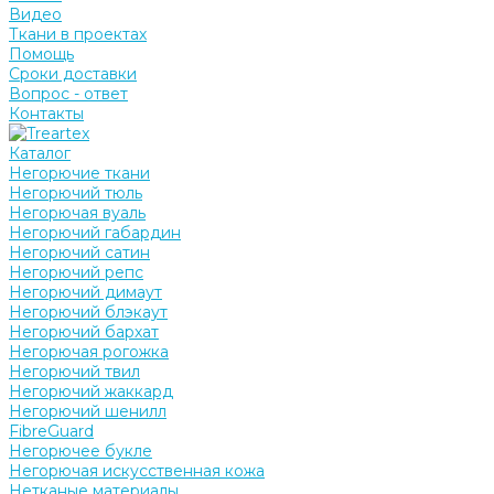
Видео
Ткани в проектах
Помощь
Сроки доставки
Вопрос - ответ
Контакты
Каталог
Негорючие ткани
Негорючий тюль
Негорючая вуаль
Негорючий габардин
Негорючий сатин
Негорючий репс
Негорючий димаут
Негорючий блэкаут
Негорючий бархат
Негорючая рогожка
Негорючий твил
Негорючий жаккард
Негорючий шенилл
FibreGuard
Негорючее букле
Негорючая искусственная кожа
Нетканые материалы