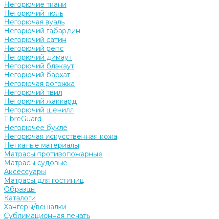
Негорючие ткани
Негорючий тюль
Негорючая вуаль
Негорючий габардин
Негорючий сатин
Негорючий репс
Негорючий димаут
Негорючий блэкаут
Негорючий бархат
Негорючая рогожка
Негорючий твил
Негорючий жаккард
Негорючий шенилл
FibreGuard
Негорючее букле
Негорючая искусственная кожа
Нетканые материалы
Матрасы противопожарные
Матрасы судовые
Аксессуары
Матрасы для гостиниц
Образцы
Каталоги
Хангеры/вешалки
Сублимационная печать