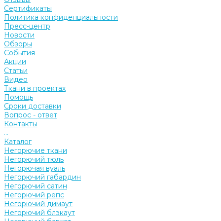
Сертификаты
Политика конфиденциальности
Пресс-центр
Новости
Обзоры
События
Акции
Статьи
Видео
Ткани в проектах
Помощь
Сроки доставки
Вопрос - ответ
Контакты
...
Каталог
Негорючие ткани
Негорючий тюль
Негорючая вуаль
Негорючий габардин
Негорючий сатин
Негорючий репс
Негорючий димаут
Негорючий блэкаут