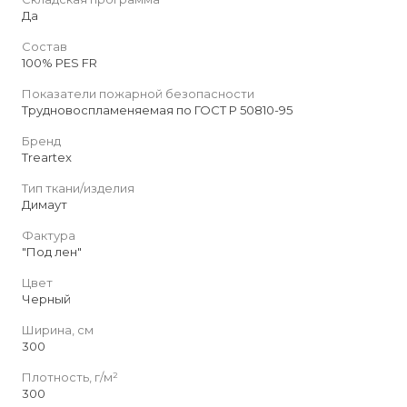
Да
Состав
100% PES FR
Показатели пожарной безопасности
Трудновоспламеняемая по ГОСТ Р 50810-95
Бренд
Treartex
Тип ткани/изделия
Димаут
Фактура
"Под лен"
Цвет
Черный
Ширина, см
300
Плотность, г/м²
300