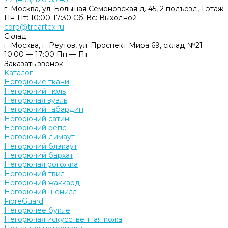
г. Москва, ул. Большая Семеновская д. 45, 2 подъезд, 1 этаж
Пн-Пт: 10:00-17:30 Cб-Вс: Выходной
corp@treartex.ru
Склад
г. Москва, г. Реутов, ул. Проспект Мира 69, склад №21
10:00 — 17:00 Пн — Пт
Заказать звонок
Каталог
Негорючие ткани
Негорючий тюль
Негорючая вуаль
Негорючий габардин
Негорючий сатин
Негорючий репс
Негорючий димаут
Негорючий блэкаут
Негорючий бархат
Негорючая рогожка
Негорючий твил
Негорючий жаккард
Негорючий шенилл
FibreGuard
Негорючее букле
Негорючая искусственная кожа