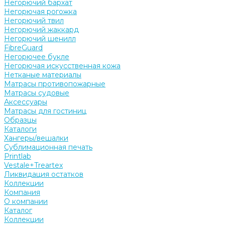
Негорючий бархат
Негорючая рогожка
Негорючий твил
Негорючий жаккард
Негорючий шенилл
FibreGuard
Негорючее букле
Негорючая искусственная кожа
Нетканые материалы
Матрасы противопожарные
Матрасы судовые
Аксессуары
Матрасы для гостиниц
Образцы
Каталоги
Хангеры/вешалки
Сублимационная печать
Printlab
Vestale+Treartex
Ликвидация остатков
Коллекции
Компания
О компании
Каталог
Коллекции