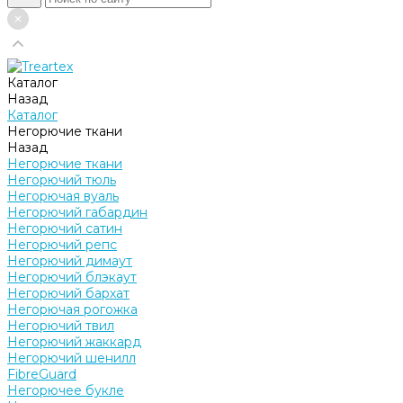
Каталог
Назад
Каталог
Негорючие ткани
Назад
Негорючие ткани
Негорючий тюль
Негорючая вуаль
Негорючий габардин
Негорючий сатин
Негорючий репс
Негорючий димаут
Негорючий блэкаут
Негорючий бархат
Негорючая рогожка
Негорючий твил
Негорючий жаккард
Негорючий шенилл
FibreGuard
Негорючее букле