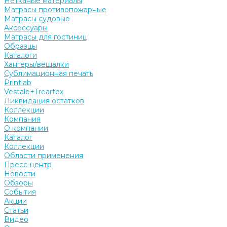
Нетканые материалы
Матрасы противопожарные
Матрасы судовые
Аксессуары
Матрасы для гостиниц
Образцы
Каталоги
Хангеры/вешалки
Сублимационная печать
Printlab
Vestale+Treartex
Ликвидация остатков
Коллекции
Компания
О компании
Каталог
Коллекции
Области применения
Пресс-центр
Новости
Обзоры
События
Акции
Статьи
Видео