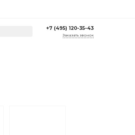
+7 (495) 120-35-43
Заказать звонок
+7 (495) 120-35-43
г. Москва, ул. Большая
Семеновская д. 45, 2
подъезд, 1 этаж
Пн-Пт: 10:00-17:30 Cб-Вс:
Выходной
corp@treartex.ru
Склад
г. Москва, г. Реутов, ул.
Проспект Мира 69,
склад №21
10:00 — 17:00 Пн — Пт