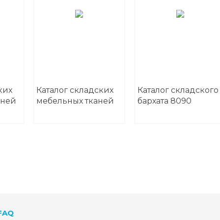
ких
Каталог складских
Каталог складского
аней
мебельных тканей
бархата 8090
FAQ