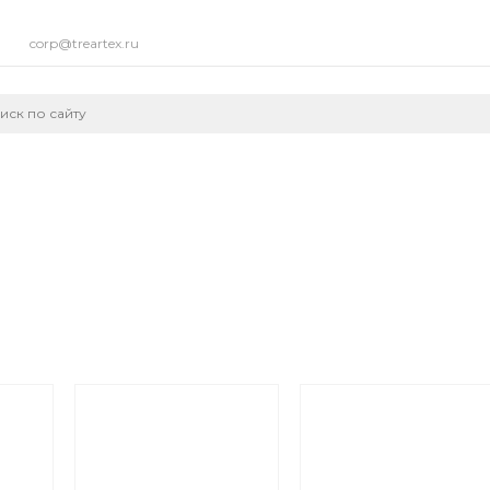
corp@treartex.ru