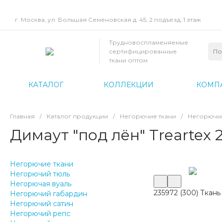
г. Москва, ул. Большая Семеновская д. 45, 2 подъезд, 1 этаж
Трудновоспламеняемые
сертифицированные
ткани оптом
КАТАЛОГ
КОЛЛЕКЦИИ
КОМП
Главная
/
Каталог продукции
/
Негорючие ткани
/
Негорючий
Димаут "под лён" Treartex 
Негорючие ткани
Негорючий тюль
Негорючая вуаль
235972 (300) Ткань 
Негорючий габардин
Негорючий сатин
Негорючий репс