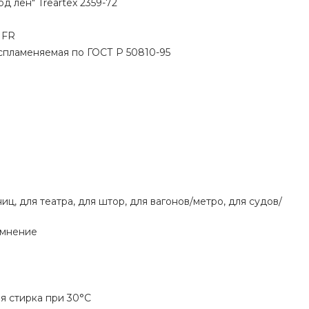
д лён" Treartex 2359-72
 FR
пламеняемая по ГОСТ Р 50810-95
иц, для театра, для штор, для вагонов/метро, для судов/
емнение
я стирка при 30°С