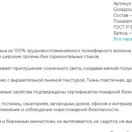
Артикул
Складск
Состав
Показат
ГОСТ Р 
Бренд
Все хар
льна из 100% трудновоспламеняемого полиэфирного волокна 
 широкие проёмы без горизонтальных стыков.
вает приглушение солнечного света, создавая мягкий полу
ая, с выразительной льняной текстурой. Ткань пластичная, 
емые свойства подтверждены сертификатом пожарной безопа
гостиниц, санаториев, загородных домов, офисов и интерьеро
атемнение и соблюдение норм пожарной безопасности.
м и бережным химчисткам, не вытягивается, не садится, не в