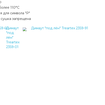
о
 более 110°С
я для символа "P"
 сушка запрещена
359-60
Димаут
Димаут "под лён" Treartex 2359-91
"под
лён"
Treartex
2359-01