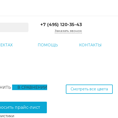
+7 (495) 120-35-43
Заказать звонок
+7 (495) 120-35-43
ЕКТАХ
ПОМОЩЬ
КОНТАКТЫ
г. Москва, ул. Большая
Семеновская д. 45, 2
подъезд, 1 этаж
Пн-Пт: 10:00-17:30 Cб-Вс:
Выходной
corp@treartex.ru
Склад
г. Москва, г. Реутов, ул.
НИТЬ
В СРАВНЕНИИ
Смотреть все цвета
Проспект Мира 69,
склад №21
10:00 — 17:00 Пн — Пт
росить прайс-лист
ристики