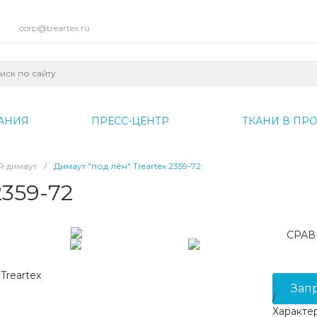
corp@treartex.ru
АНИЯ
ПРЕСС-ЦЕНТР
ТКАНИ В ПРО
 димаут
/
Димаут "под лён" Treartex 2359-72
2359-72
СРАВ
Treartex
Зап
/
Характе