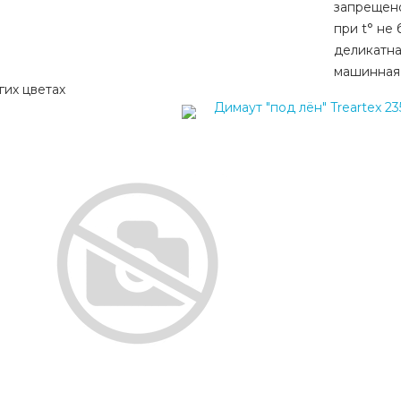
запрещен
при t° не
деликатна
машинная
гих цветах
Димаут "под лён" Treartex 2