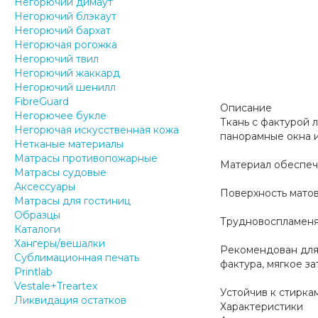
Негорючий димаут
Негорючий блэкаут
Негорючий бархат
Негорючая рогожка
Негорючий твил
Негорючий жаккард
Негорючий шенилл
FibreGuard
Описание
Негорючее букле
Ткань с фактурой 
Негорючая искусственная кожа
панорамные окна и
Нетканые материалы
Матрасы противопожарные
Материал обеспечи
Матрасы судовые
Аксессуары
Поверхность матов
Матрасы для гостиниц
Образцы
Трудновоспламеня
Каталоги
Хангеры/вешалки
Рекомендован для 
Сублимационная печать
фактура, мягкое з
Printlab
Vestale+Treartex
Устойчив к стирка
Ликвидация остатков
Характеристики