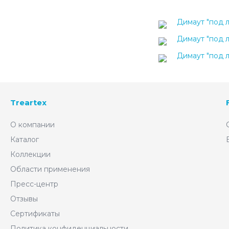
Димаут "под л
Димаут "под л
Димаут "под л
Treartex
О компании
Каталог
Коллекции
Области применения
Пресс-центр
Отзывы
Сертификаты
Политика конфиденциальности