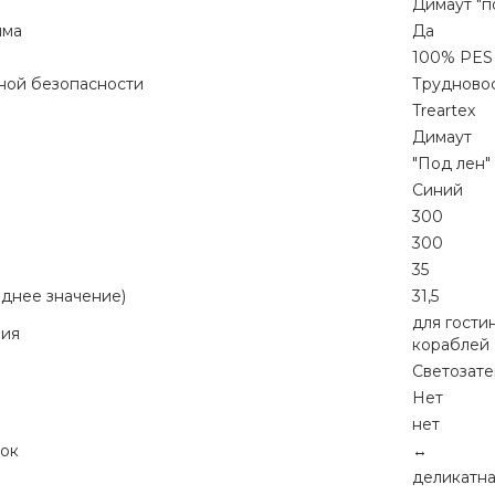
Димаут "по
мма
Да
100% PES
ной безопасности
Трудновос
Treartex
Димаут
"Под лен"
Синий
300
300
35
еднее значение)
31,5
для гостин
ния
кораблей
Светозат
Нет
нет
ок
↔
деликатна