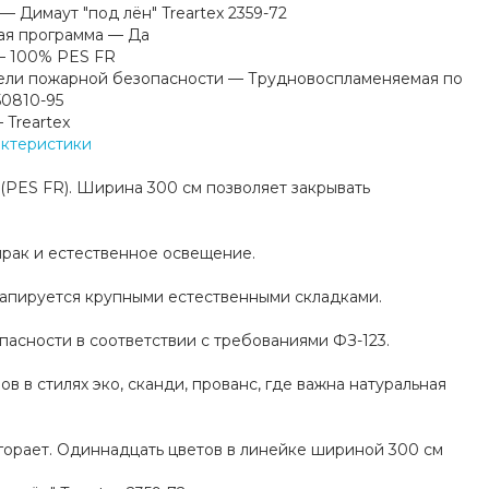
—
Димаут "под лён" Treartex 2359-72
ая программа
—
Да
—
100% PES FR
ели пожарной безопасности
—
Трудновоспламеняемая по
50810-95
—
Treartex
актеристики
(PES FR). Ширина 300 см позволяет закрывать
мрак и естественное освещение.
драпируется крупными естественными складками.
сности в соответствии с требованиями ФЗ-123.
в в стилях эко, сканди, прованс, где важна натуральная
ыгорает. Одиннадцать цветов в линейке шириной 300 см