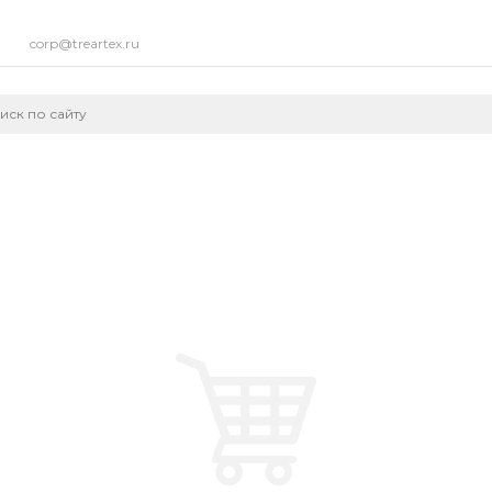
corp@treartex.ru