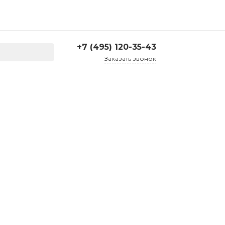
+7 (495) 120-35-43
Заказать звонок
+7 (495) 120-35-43
г. Москва, ул. Большая
Семеновская д. 45, 2
подъезд, 1 этаж
Пн-Пт: 10:00-17:30 Cб-Вс:
Выходной
corp@treartex.ru
Склад
г. Москва, г. Реутов, ул.
Проспект Мира 69,
склад №21
10:00 — 17:00 Пн — Пт