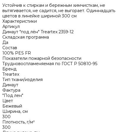
Устойчив к стиркам и бережным химчисткам, не
вытягивается, не садится, не выгорает. Одиннадцать
цветов в линейке шириной 300 см
Характеристики
Артикул
Димаут "под лён" Treartex 2359-12
Складская программа
Да
Состав
100% PES FR
Показатели пожарной безопасности
Трудновоспламеняемая по ГОСТ Р 50810-95
Бренд
Treartex
Тип ткани/изделия
Димаут
Фактура
"Под лен"
Цвет
Бежевый
Ширина, см
300
Плотность, г/м²
300