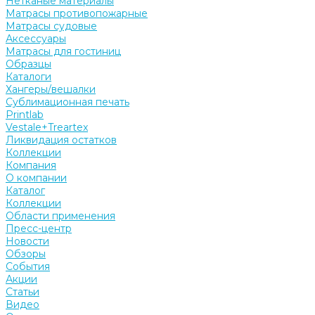
Нетканые материалы
Матрасы противопожарные
Матрасы судовые
Аксессуары
Матрасы для гостиниц
Образцы
Каталоги
Хангеры/вешалки
Сублимационная печать
Printlab
Vestale+Treartex
Ликвидация остатков
Коллекции
Компания
О компании
Каталог
Коллекции
Области применения
Пресс-центр
Новости
Обзоры
События
Акции
Статьи
Видео