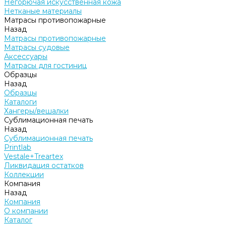
Негорючая искусственная кожа
Нетканые материалы
Матрасы противопожарные
Назад
Матрасы противопожарные
Матрасы судовые
Аксессуары
Матрасы для гостиниц
Образцы
Назад
Образцы
Каталоги
Хангеры/вешалки
Сублимационная печать
Назад
Сублимационная печать
Printlab
Vestale+Treartex
Ликвидация остатков
Коллекции
Компания
Назад
Компания
О компании
Каталог