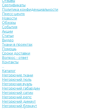
Отзывы
Сертификаты
Политика конфиденциальности
Пресс-центр
Новости
Обзоры
События
Акции
Статьи
Видео
Ткани в проектах
Помощь
Сроки доставки
Вопрос - ответ
Контакты
...
Каталог
Негорючие ткани
Негорючий тюль
Негорючая вуаль
Негорючий габардин
Негорючий сатин
Негорючий репс
Негорючий димаут
Негорючий блэкаут