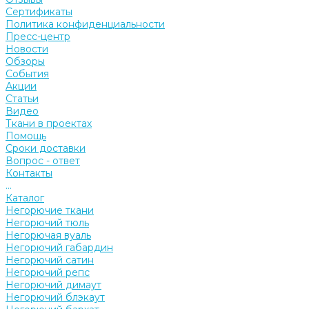
Сертификаты
Политика конфиденциальности
Пресс-центр
Новости
Обзоры
События
Акции
Статьи
Видео
Ткани в проектах
Помощь
Сроки доставки
Вопрос - ответ
Контакты
...
Каталог
Негорючие ткани
Негорючий тюль
Негорючая вуаль
Негорючий габардин
Негорючий сатин
Негорючий репс
Негорючий димаут
Негорючий блэкаут