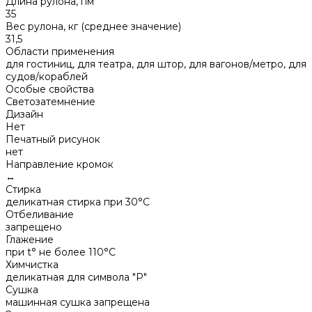
Длина рулона, пм
35
Вес рулона, кг (среднее значение)
31,5
Области применения
для гостиниц, для театра, для штор, для вагонов/метро, для
судов/кораблей
Особые свойства
Светозатемнение
Дизайн
Нет
Печатный рисунок
нет
Направление кромок
↔
Стирка
деликатная стирка при 30°С
Отбеливание
запрещено
Глажение
при t° не более 110°С
Химчистка
деликатная для символа "P"
Сушка
машинная сушка запрещена