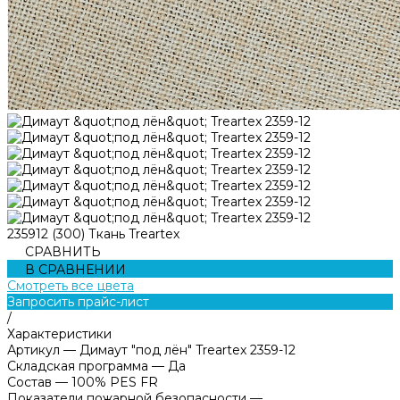
235912 (300) Ткань Treartex
СРАВНИТЬ
В СРАВНЕНИИ
Смотреть все цвета
Запросить прайс-лист
/
Характеристики
Артикул
—
Димаут "под лён" Treartex 2359-12
Складская программа
—
Да
Состав
—
100% PES FR
Показатели пожарной безопасности
—