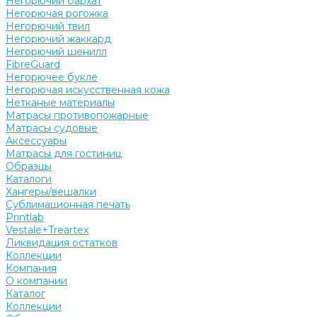
Негорючий бархат
Негорючая рогожка
Негорючий твил
Негорючий жаккард
Негорючий шенилл
FibreGuard
Негорючее букле
Негорючая искусственная кожа
Нетканые материалы
Матрасы противопожарные
Матрасы судовые
Аксессуары
Матрасы для гостиниц
Образцы
Каталоги
Хангеры/вешалки
Сублимационная печать
Printlab
Vestale+Treartex
Ликвидация остатков
Коллекции
Компания
О компании
Каталог
Коллекции