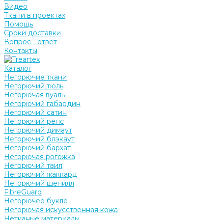
Видео
Ткани в проектах
Помощь
Сроки доставки
Вопрос - ответ
Контакты
Каталог
Негорючие ткани
Негорючий тюль
Негорючая вуаль
Негорючий габардин
Негорючий сатин
Негорючий репс
Негорючий димаут
Негорючий блэкаут
Негорючий бархат
Негорючая рогожка
Негорючий твил
Негорючий жаккард
Негорючий шенилл
FibreGuard
Негорючее букле
Негорючая искусственная кожа
Нетканые материалы