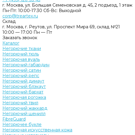
г. Москва, ул. Большая Семеновская д. 45, 2 подъезд, 1 этаж
Пн-Пт: 10:00-17:30 Cб-Вс: Выходной
corp@treartex.ru
Склад
г. Москва, г. Реутов, ул. Проспект Мира 69, склад №21
10:00 — 17:00 Пн — Пт
Заказать звонок
Каталог
Негорючие ткани
Негорючий тюль
Негорючая вуаль
Негорючий габардин
Негорючий сатин
Негорючий репс
Негорючий димаут
Негорючий блэкаут
Негорючий бархат
Негорючая рогожка
Негорючий твил
Негорючий жаккард
Негорючий шенилл
FibreGuard
Негорючее букле
Негорючая искусственная кожа