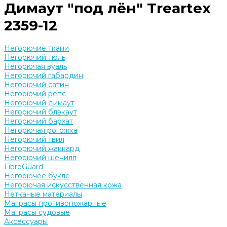
Димаут "под лён" Treartex
2359-12
Негорючие ткани
Негорючий тюль
Негорючая вуаль
Негорючий габардин
Негорючий сатин
Негорючий репс
Негорючий димаут
Негорючий блэкаут
Негорючий бархат
Негорючая рогожка
Негорючий твил
Негорючий жаккард
Негорючий шенилл
FibreGuard
Негорючее букле
Негорючая искусственная кожа
Нетканые материалы
Матрасы противопожарные
Матрасы судовые
Аксессуары