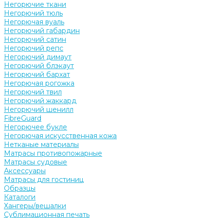
Негорючие ткани
Негорючий тюль
Негорючая вуаль
Негорючий габардин
Негорючий сатин
Негорючий репс
Негорючий димаут
Негорючий блэкаут
Негорючий бархат
Негорючая рогожка
Негорючий твил
Негорючий жаккард
Негорючий шенилл
FibreGuard
Негорючее букле
Негорючая искусственная кожа
Нетканые материалы
Матрасы противопожарные
Матрасы судовые
Аксессуары
Матрасы для гостиниц
Образцы
Каталоги
Хангеры/вешалки
Сублимационная печать