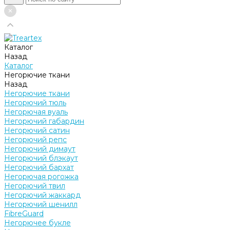
Каталог
Назад
Каталог
Негорючие ткани
Назад
Негорючие ткани
Негорючий тюль
Негорючая вуаль
Негорючий габардин
Негорючий сатин
Негорючий репс
Негорючий димаут
Негорючий блэкаут
Негорючий бархат
Негорючая рогожка
Негорючий твил
Негорючий жаккард
Негорючий шенилл
FibreGuard
Негорючее букле