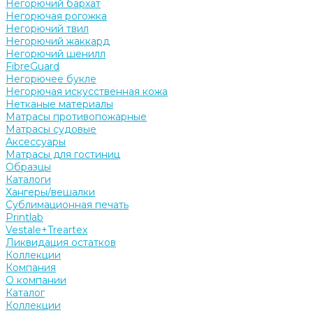
Негорючий бархат
Негорючая рогожка
Негорючий твил
Негорючий жаккард
Негорючий шенилл
FibreGuard
Негорючее букле
Негорючая искусственная кожа
Нетканые материалы
Матрасы противопожарные
Матрасы судовые
Аксессуары
Матрасы для гостиниц
Образцы
Каталоги
Хангеры/вешалки
Сублимационная печать
Printlab
Vestale+Treartex
Ликвидация остатков
Коллекции
Компания
О компании
Каталог
Коллекции