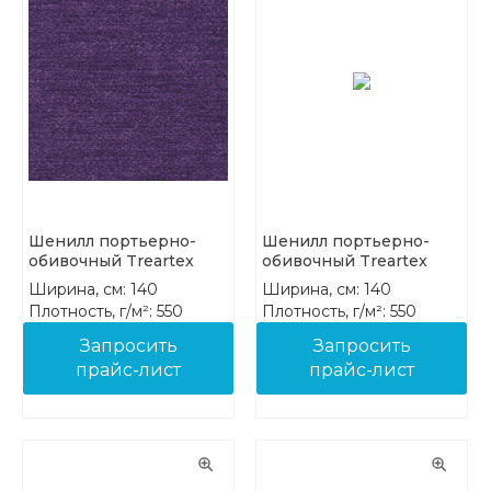
Шенилл портьерно-
Шенилл портьерно-
обивочный Treartex
обивочный Treartex
8212-34
8212-35
Ширина, см: 140
Ширина, см: 140
Плотность, г/м²: 550
Плотность, г/м²: 550
Состав: 100% PES FR
Состав: 100% PES FR
Запросить
Запросить
прайс-лист
прайс-лист