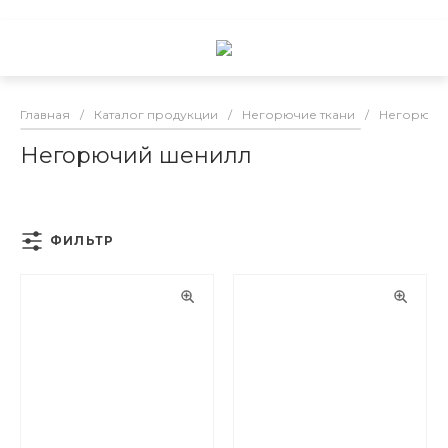
Главная
/
Каталог продукции
/
Негорючие ткани
/
Негорючи
Негорючий шенилл
ФИЛЬТР