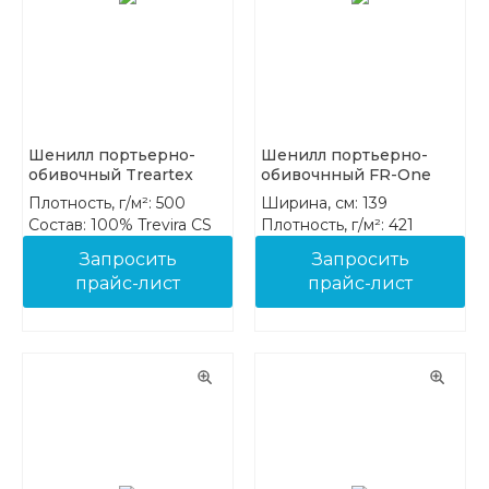
Шенилл портьерно-
Шенилл портьерно-
обивочный Treartex
обивочнный FR-One
8212-22
Riptide 08-Sunflower
Плотность, г/м²: 500
Ширина, см: 139
Состав: 100% Trevira CS
Плотность, г/м²: 421
Состав: 100% PES FR
Запросить
Запросить
прайс-лист
прайс-лист