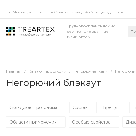
г. Москва, ул. Большая Семеновская д. 45, 2 подъезд, 1 этаж
Трудновоспламеняемые
сертифицированные
ткани оптом
Главная
/
Каталог продукции
/
Негорючие ткани
/
Негорючий
Негорючий блэкаут
Складская программа
Состав
Бренд
Т
Области применения
Особые свойства
Диз