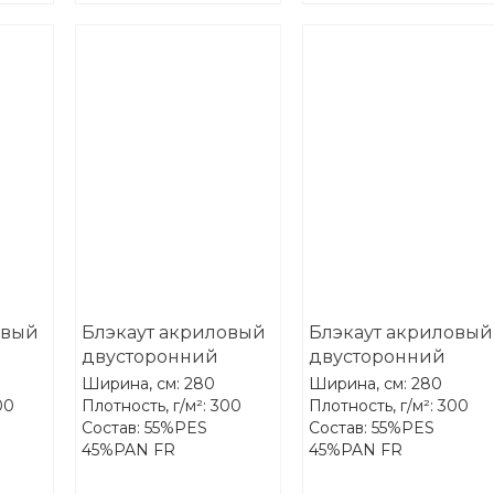
овый
Блэкаут акриловый
Блэкаут акриловый
двусторонний
двусторонний
1
Treartex 2090-37
Treartex 2090-68
Ширина, см: 280
Ширина, см: 280
00
Плотность, г/м²: 300
Плотность, г/м²: 300
Состав: 55%PES
Состав: 55%PES
45%PAN FR
45%PAN FR