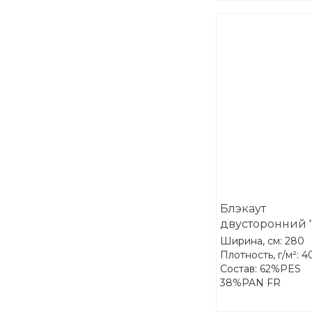
Блэкаут
двусторонний 
лён" Treartex 2
Ширина, см: 280
85
Плотность, г/м²: 4
Состав: 62%PES
38%PAN FR