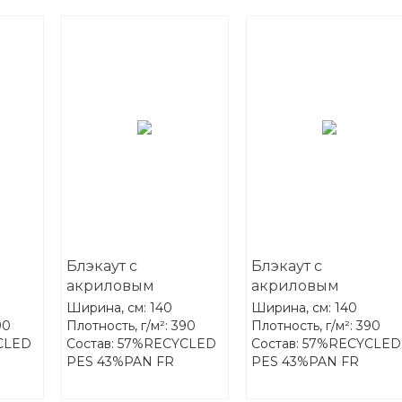
Блэкаут с
Блэкаут с
акриловым
акриловым
-One
покрытием FR-One
покрытием FR-One
Ширина, см: 140
Ширина, см: 140
th
Darkness 11-Beaver
Darkness 12-
90
Плотность, г/м²: 390
Плотность, г/м²: 390
CLED
Состав: 57%RECYCLED
Состав: 57%RECYCLED
Chinchilla
PES 43%PAN FR
PES 43%PAN FR