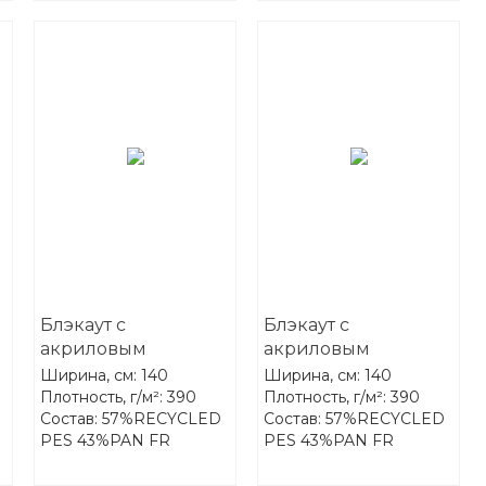
Блэкаут с
Блэкаут с
акриловым
акриловым
покрытием FR-One
покрытием FR-One
Ширина, см: 140
Ширина, см: 140
Darkness 03-Pearl
Darkness 04-Snow
Плотность, г/м²: 390
Плотность, г/м²: 390
Состав: 57%RECYCLED
Состав: 57%RECYCLED
PES 43%PAN FR
PES 43%PAN FR