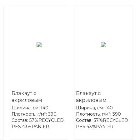
Блэкаут с
Блэкаут с
акриловым
акриловым
покрытием FR-One
покрытием FR-One
Ширина, см: 140
Ширина, см: 140
Darkness 08-
Darkness 09-Caviar
Плотность, г/м²: 390
Плотность, г/м²: 390
Состав: 57%RECYCLED
Состав: 57%RECYCLED
Charcoal
PES 43%PAN FR
PES 43%PAN FR