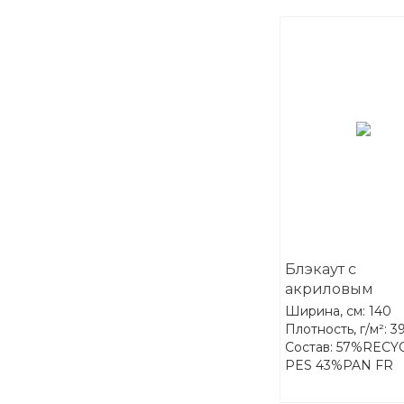
Блэкаут с
акриловым
покрытием FR
Ширина, см: 140
Darkness 05-Silv
Плотность, г/м²: 3
Состав: 57%RECY
PES 43%PAN FR