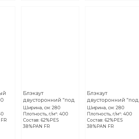
вый
Блэкаут
Блэкаут
80
двусторонний "под
двусторонний "под
лён" Treartex 2081-11
лён" Treartex 2081-
Ширина, см: 280
Ширина, см: 280
32
30
Плотность, г/м²: 400
Плотность, г/м²: 400
 FR
Состав: 62%PES
Состав: 62%PES
38%PAN FR
38%PAN FR