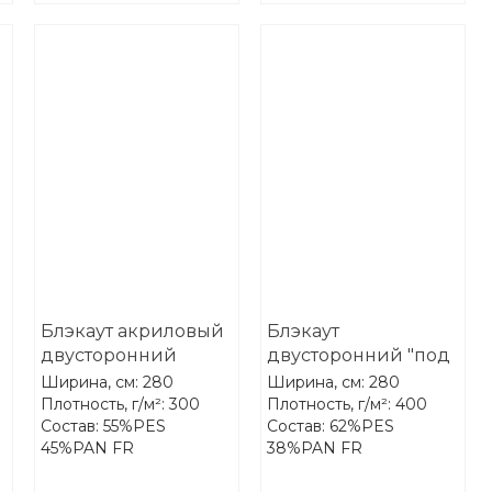
Блэкаут акриловый
Блэкаут
двусторонний
двусторонний "под
Treartex 2090-80
лён" Treartex 2081-11
Ширина, см: 280
Ширина, см: 280
Плотность, г/м²: 300
Плотность, г/м²: 400
Состав: 55%PES
Состав: 62%PES
45%PAN FR
38%PAN FR