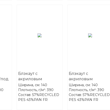
Блэкаут с
Блэкаут с
"под
акриловым
акриловым
081-
покрытием FR-One
покрытием FR-One
Ширина, см: 140
Ширина, см: 140
Darkness 01-Fossil
Darkness 02-Flax
00
Плотность, г/м²: 390
Плотность, г/м²: 390
Состав: 57%RECYCLED
Состав: 57%RECYCLED
PES 43%PAN FR
PES 43%PAN FR