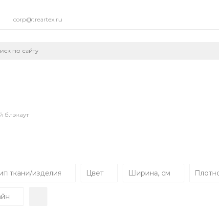
corp@treartex.ru
 блэкаут
ип ткани/изделия
Цвет
Ширина, см
Плотно
айн