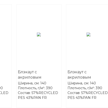
Блэкаут с
Блэкаут с
акриловым
акриловым
-One
покрытием FR-One
покрытием FR-One
Ширина, см: 140
Ширина, см: 140
er
Darkness 06-Rabbit
Darkness 07-
90
Плотность, г/м²: 390
Плотность, г/м²: 390
CLED
Состав: 57%RECYCLED
Состав: 57%RECYCLED
Aluminium
PES 43%PAN FR
PES 43%PAN FR