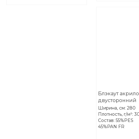
Блэкаут акрил
двусторонний
Treartex 2090-1
Ширина, см: 280
Плотность, г/м²: 3
Состав: 55%PES
45%PAN FR