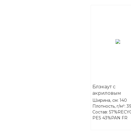
Блэкаут с
акриловым
покрытием FR
Ширина, см: 140
Darkness 10-Ear
Плотность, г/м²: 3
Состав: 57%RECY
PES 43%PAN FR