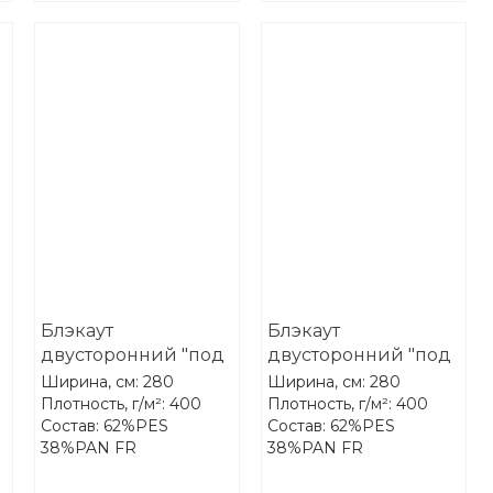
Блэкаут
Блэкаут
двусторонний "под
двусторонний "под
лён" Treartex 2081-
лён" Treartex 2081-
Ширина, см: 280
Ширина, см: 280
13
74
Плотность, г/м²: 400
Плотность, г/м²: 400
Состав: 62%PES
Состав: 62%PES
38%PAN FR
38%PAN FR