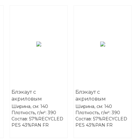
Блэкаут с
Блэкаут с
акриловым
акриловым
покрытием FR-One
покрытием FR-One
Ширина, см: 140
Ширина, см: 140
Darkness 13-Raffia
Darkness 14-Hay
Плотность, г/м²: 390
Плотность, г/м²: 390
Состав: 57%RECYCLED
Состав: 57%RECYCLED
PES 43%PAN FR
PES 43%PAN FR