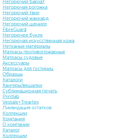
Негорючий бархат
Негорючая рогожка
Негорючий твил
Негорючий жаккард
Негорючий шенилл
FibreGuard
Негорючее букле
Негорючая искусственная кожа
Нетканые материалы
Матрасы противопожарные
Матрасы судовые
Аксессуары
Матрасы для гостиниц
Образцы
Каталоги
Хангеры/вешалки
Сублимационная печать
Printlab
Vestale+Treartex
Ликвидация остатков
Коллекции
Компания
О компании
Каталог
Коллекции