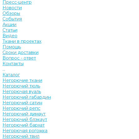
Пресс-центр
Новости
Обзоры
События
Акции
Статьи
Видео
Ткани в проектах
Помощь
Сроки доставки
Вопрос - ответ
Контакты
...
Каталог
Негорючие ткани
Негорючий тюль
Негорючая вуаль
Негорючий габардин
Негорючий сатин
Негорючий репс
Негорючий димаут
Негорючий блэкаут
Негорючий бархат
Негорючая рогожка
Негорючий твил