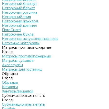
Негорючий блэкаут
Негорючий бархат
Негорючая рогожка
Негорючий твил
Негорючий жаккард
Негорючий шенилл
FibreGuard
Негорючее букле
Негорючая искусственная кожа
Нетканые материалы
Матрасы противопожарные
Назад
Матрасы противопожарные
Матрасы судовые
Аксессуары
Матрасы для гостиниц
Образцы
Назад
Образцы
Каталоги
Хангеры/вешалки
Сублимационная печать
Назад
Сублимационная печать
Printlab