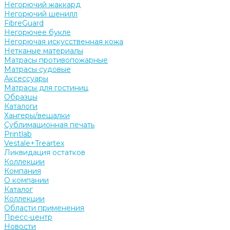
Негорючий жаккард
Негорючий шенилл
FibreGuard
Негорючее букле
Негорючая искусственная кожа
Нетканые материалы
Матрасы противопожарные
Матрасы судовые
Аксессуары
Матрасы для гостиниц
Образцы
Каталоги
Хангеры/вешалки
Сублимационная печать
Printlab
Vestale+Treartex
Ликвидация остатков
Коллекции
Компания
О компании
Каталог
Коллекции
Области применения
Пресс-центр
Новости