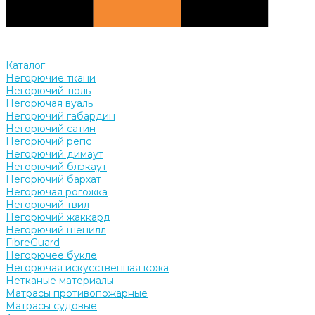
Каталог
Негорючие ткани
Негорючий тюль
Негорючая вуаль
Негорючий габардин
Негорючий сатин
Негорючий репс
Негорючий димаут
Негорючий блэкаут
Негорючий бархат
Негорючая рогожка
Негорючий твил
Негорючий жаккард
Негорючий шенилл
FibreGuard
Негорючее букле
Негорючая искусственная кожа
Нетканые материалы
Матрасы противопожарные
Матрасы судовые