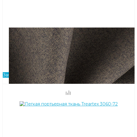
Рогожка портьерно-обивочная FR-One Ossimi 08-
Bison
Ширина, см: 138
Плотность, г/м²: 285
Состав: 100% PES FR
Запросить прайс-лист