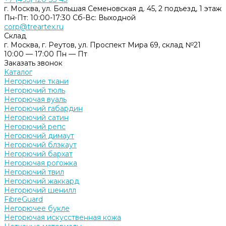
г. Москва, ул. Большая Семеновская д. 45, 2 подъезд, 1 этаж
Пн-Пт: 10:00-17:30 Cб-Вс: Выходной
corp@treartex.ru
Склад
г. Москва, г. Реутов, ул. Проспект Мира 69, склад №21
10:00 — 17:00 Пн — Пт
Заказать звонок
Каталог
Негорючие ткани
Негорючий тюль
Негорючая вуаль
Негорючий габардин
Негорючий сатин
Негорючий репс
Негорючий димаут
Негорючий блэкаут
Негорючий бархат
Негорючая рогожка
Негорючий твил
Негорючий жаккард
Негорючий шенилл
FibreGuard
Негорючее букле
Негорючая искусственная кожа