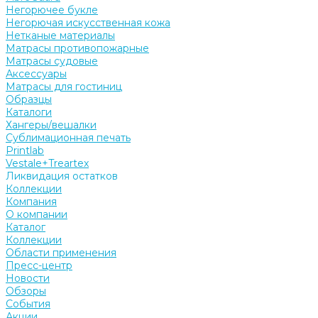
Негорючее букле
Негорючая искусственная кожа
Нетканые материалы
Матрасы противопожарные
Матрасы судовые
Аксессуары
Матрасы для гостиниц
Образцы
Каталоги
Хангеры/вешалки
Сублимационная печать
Printlab
Vestale+Treartex
Ликвидация остатков
Коллекции
Компания
О компании
Каталог
Коллекции
Области применения
Пресс-центр
Новости
Обзоры
События
Акции