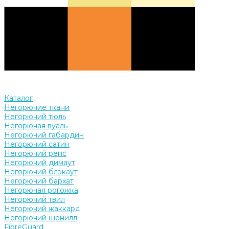
Каталог
Негорючие ткани
Негорючий тюль
Негорючая вуаль
Негорючий габардин
Негорючий сатин
Негорючий репс
Негорючий димаут
Негорючий блэкаут
Негорючий бархат
Негорючая рогожка
Негорючий твил
Негорючий жаккард
Негорючий шенилл
FibreGuard