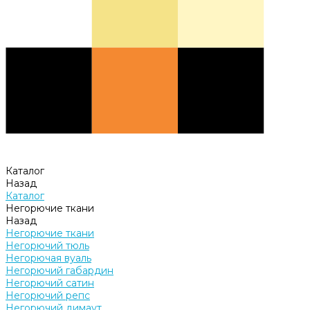
Каталог
Назад
Каталог
Негорючие ткани
Назад
Негорючие ткани
Негорючий тюль
Негорючая вуаль
Негорючий габардин
Негорючий сатин
Негорючий репс
Негорючий димаут