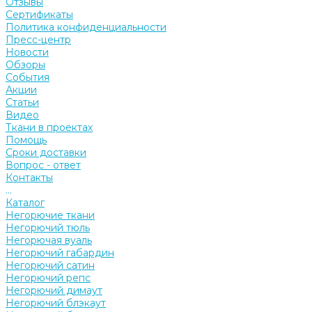
Отзывы
Сертификаты
Политика конфиденциальности
Пресс-центр
Новости
Обзоры
События
Акции
Статьи
Видео
Ткани в проектах
Помощь
Сроки доставки
Вопрос - ответ
Контакты
...
Каталог
Негорючие ткани
Негорючий тюль
Негорючая вуаль
Негорючий габардин
Негорючий сатин
Негорючий репс
Негорючий димаут
Негорючий блэкаут