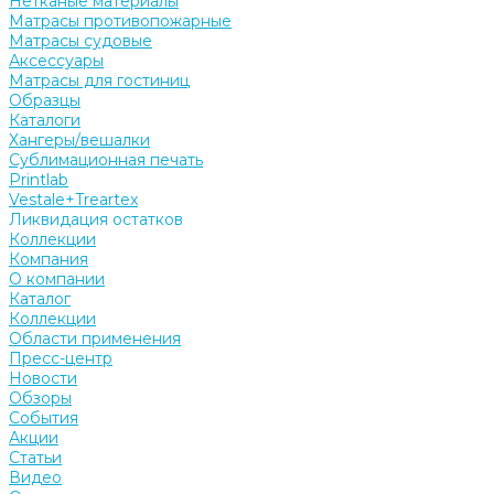
Нетканые материалы
Матрасы противопожарные
Матрасы судовые
Аксессуары
Матрасы для гостиниц
Образцы
Каталоги
Хангеры/вешалки
Сублимационная печать
Printlab
Vestale+Treartex
Ликвидация остатков
Коллекции
Компания
О компании
Каталог
Коллекции
Области применения
Пресс-центр
Новости
Обзоры
События
Акции
Статьи
Видео