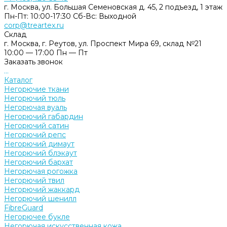
г. Москва, ул. Большая Семеновская д. 45, 2 подъезд, 1 этаж
Пн-Пт: 10:00-17:30 Cб-Вс: Выходной
corp@treartex.ru
Склад
г. Москва, г. Реутов, ул. Проспект Мира 69, склад №21
10:00 — 17:00 Пн — Пт
Заказать звонок
...
Каталог
Негорючие ткани
Негорючий тюль
Негорючая вуаль
Негорючий габардин
Негорючий сатин
Негорючий репс
Негорючий димаут
Негорючий блэкаут
Негорючий бархат
Негорючая рогожка
Негорючий твил
Негорючий жаккард
Негорючий шенилл
FibreGuard
Негорючее букле
Негорючая искусственная кожа