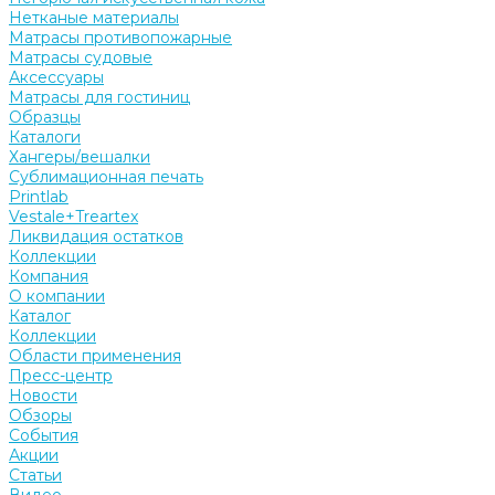
Нетканые материалы
Матрасы противопожарные
Матрасы судовые
Аксессуары
Матрасы для гостиниц
Образцы
Каталоги
Хангеры/вешалки
Сублимационная печать
Printlab
Vestale+Treartex
Ликвидация остатков
Коллекции
Компания
О компании
Каталог
Коллекции
Области применения
Пресс-центр
Новости
Обзоры
События
Акции
Статьи