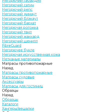
Негорючий габардин
Негорючий сатин
Негорючий репс
Негорючий димаут
Негорючий блэкаут
Негорючий бархат
Негорючая рогожка
Негорючий твил
Негорючий жаккард
Негорючий шенилл
FibreGuard
Негорючее букле
Негорючая искусственная кожа
Нетканые материалы
Матрасы противопожарные
Назад
Матрасы противопожарные
Матрасы судовые
Аксессуары
Матрасы для гостиниц
Образцы
Назад
Образцы
Каталоги
Хангеры/вешалки