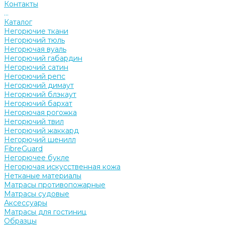
Контакты
...
Каталог
Негорючие ткани
Негорючий тюль
Негорючая вуаль
Негорючий габардин
Негорючий сатин
Негорючий репс
Негорючий димаут
Негорючий блэкаут
Негорючий бархат
Негорючая рогожка
Негорючий твил
Негорючий жаккард
Негорючий шенилл
FibreGuard
Негорючее букле
Негорючая искусственная кожа
Нетканые материалы
Матрасы противопожарные
Матрасы судовые
Аксессуары
Матрасы для гостиниц
Образцы