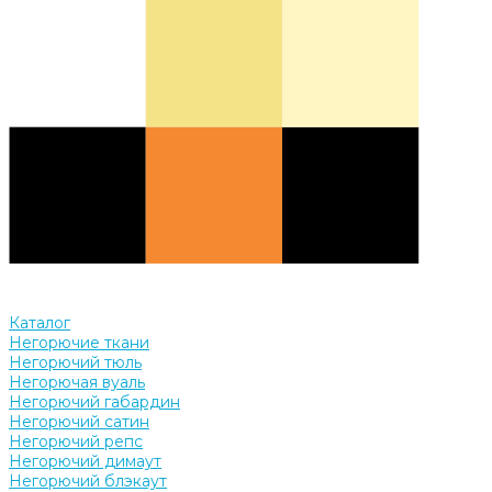
Каталог
Негорючие ткани
Негорючий тюль
Негорючая вуаль
Негорючий габардин
Негорючий сатин
Негорючий репс
Негорючий димаут
Негорючий блэкаут