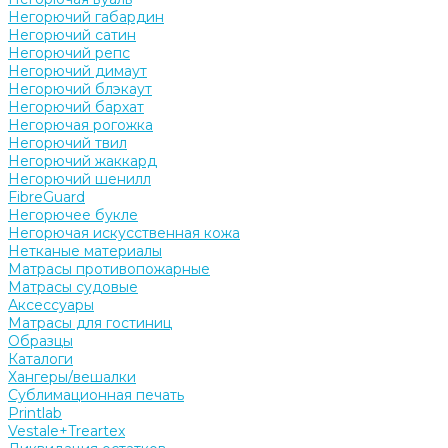
Негорючий габардин
Негорючий сатин
Негорючий репс
Негорючий димаут
Негорючий блэкаут
Негорючий бархат
Негорючая рогожка
Негорючий твил
Негорючий жаккард
Негорючий шенилл
FibreGuard
Негорючее букле
Негорючая искусственная кожа
Нетканые материалы
Матрасы противопожарные
Матрасы судовые
Аксессуары
Матрасы для гостиниц
Образцы
Каталоги
Хангеры/вешалки
Сублимационная печать
Printlab
Vestale+Treartex