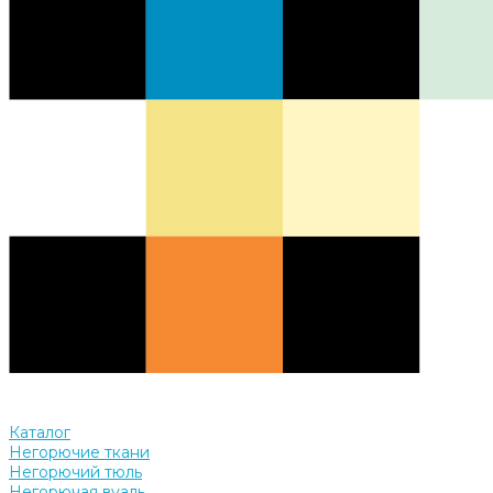
Каталог
Негорючие ткани
Негорючий тюль
Негорючая вуаль