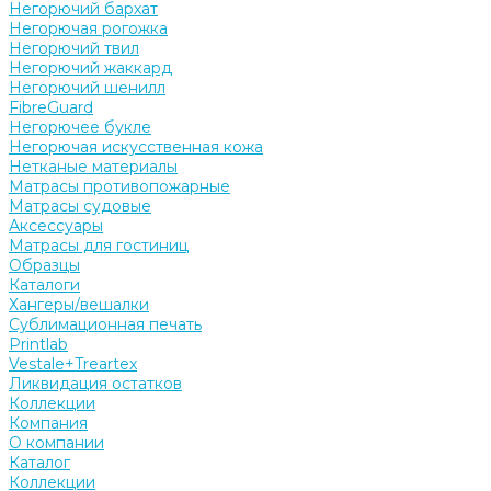
Негорючий бархат
Негорючая рогожка
Негорючий твил
Негорючий жаккард
Негорючий шенилл
FibreGuard
Негорючее букле
Негорючая искусственная кожа
Нетканые материалы
Матрасы противопожарные
Матрасы судовые
Аксессуары
Матрасы для гостиниц
Образцы
Каталоги
Хангеры/вешалки
Сублимационная печать
Printlab
Vestale+Treartex
Ликвидация остатков
Коллекции
Компания
О компании
Каталог
Коллекции