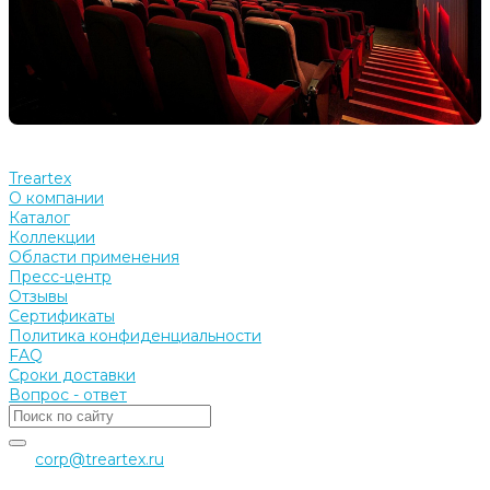
Treartex
О компании
Каталог
Коллекции
Области применения
Пресс-центр
Отзывы
Сертификаты
Политика конфиденциальности
FAQ
Сроки доставки
Вопрос - ответ
corp@treartex.ru