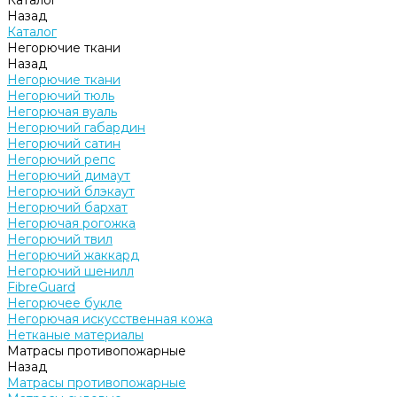
Каталог
Назад
Каталог
Негорючие ткани
Назад
Негорючие ткани
Негорючий тюль
Негорючая вуаль
Негорючий габардин
Негорючий сатин
Негорючий репс
Негорючий димаут
Негорючий блэкаут
Негорючий бархат
Негорючая рогожка
Негорючий твил
Негорючий жаккард
Негорючий шенилл
FibreGuard
Негорючее букле
Негорючая искусственная кожа
Нетканые материалы
Матрасы противопожарные
Назад
Матрасы противопожарные