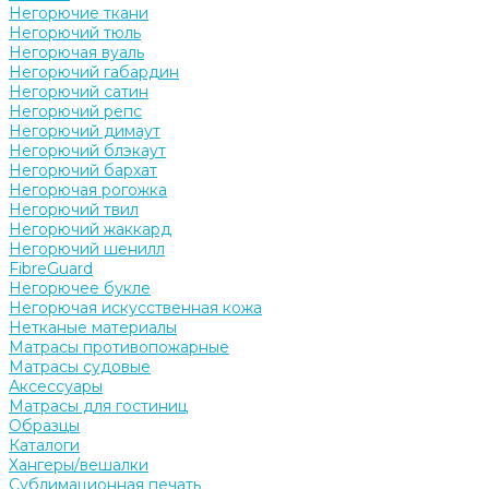
Негорючие ткани
Негорючий тюль
Негорючая вуаль
Негорючий габардин
Негорючий сатин
Негорючий репс
Негорючий димаут
Негорючий блэкаут
Негорючий бархат
Негорючая рогожка
Негорючий твил
Негорючий жаккард
Негорючий шенилл
FibreGuard
Негорючее букле
Негорючая искусственная кожа
Нетканые материалы
Матрасы противопожарные
Матрасы судовые
Аксессуары
Матрасы для гостиниц
Образцы
Каталоги
Хангеры/вешалки
Сублимационная печать