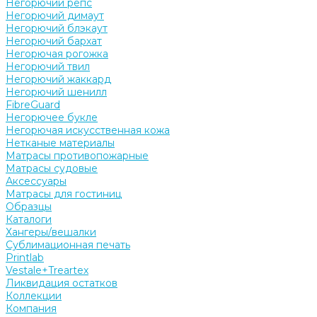
Негорючий репс
Негорючий димаут
Негорючий блэкаут
Негорючий бархат
Негорючая рогожка
Негорючий твил
Негорючий жаккард
Негорючий шенилл
FibreGuard
Негорючее букле
Негорючая искусственная кожа
Нетканые материалы
Матрасы противопожарные
Матрасы судовые
Аксессуары
Матрасы для гостиниц
Образцы
Каталоги
Хангеры/вешалки
Сублимационная печать
Printlab
Vestale+Treartex
Ликвидация остатков
Коллекции
Компания