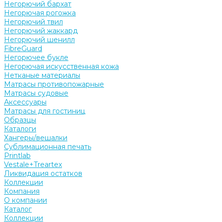
Негорючий бархат
Негорючая рогожка
Негорючий твил
Негорючий жаккард
Негорючий шенилл
FibreGuard
Негорючее букле
Негорючая искусственная кожа
Нетканые материалы
Матрасы противопожарные
Матрасы судовые
Аксессуары
Матрасы для гостиниц
Образцы
Каталоги
Хангеры/вешалки
Сублимационная печать
Printlab
Vestale+Treartex
Ликвидация остатков
Коллекции
Компания
О компании
Каталог
Коллекции