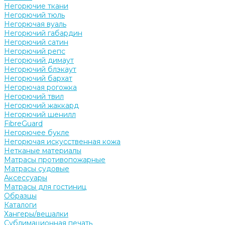
Негорючие ткани
Негорючий тюль
Негорючая вуаль
Негорючий габардин
Негорючий сатин
Негорючий репс
Негорючий димаут
Негорючий блэкаут
Негорючий бархат
Негорючая рогожка
Негорючий твил
Негорючий жаккард
Негорючий шенилл
FibreGuard
Негорючее букле
Негорючая искусственная кожа
Нетканые материалы
Матрасы противопожарные
Матрасы судовые
Аксессуары
Матрасы для гостиниц
Образцы
Каталоги
Хангеры/вешалки
Сублимационная печать