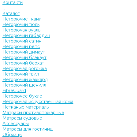
Контакты
...
Каталог
Негорючие ткани
Негорючий тюль
Негорючая вуаль
Негорючий габардин
Негорючий сатин
Негорючий репс
Негорючий димаут
Негорючий блэкаут
Негорючий бархат
Негорючая рогожка
Негорючий твил
Негорючий жаккард
Негорючий шенилл
FibreGuard
Негорючее букле
Негорючая искусственная кожа
Нетканые материалы
Матрасы противопожарные
Матрасы судовые
Аксессуары
Матрасы для гостиниц
Образцы