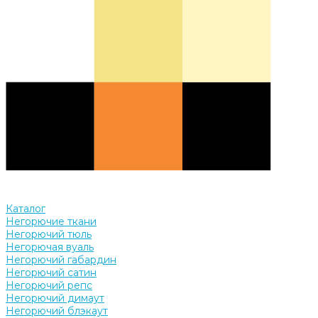
Каталог
Негорючие ткани
Негорючий тюль
Негорючая вуаль
Негорючий габардин
Негорючий сатин
Негорючий репс
Негорючий димаут
Негорючий блэкаут