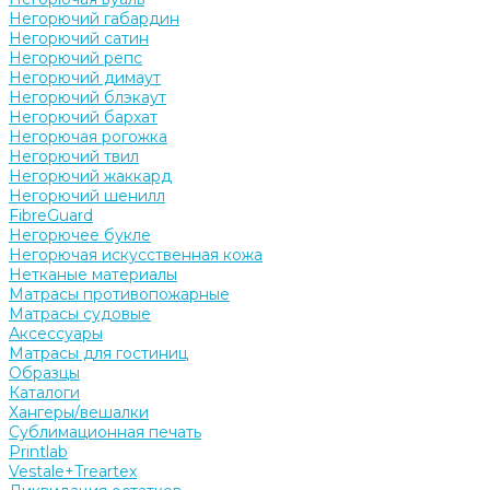
Негорючий габардин
Негорючий сатин
Негорючий репс
Негорючий димаут
Негорючий блэкаут
Негорючий бархат
Негорючая рогожка
Негорючий твил
Негорючий жаккард
Негорючий шенилл
FibreGuard
Негорючее букле
Негорючая искусственная кожа
Нетканые материалы
Матрасы противопожарные
Матрасы судовые
Аксессуары
Матрасы для гостиниц
Образцы
Каталоги
Хангеры/вешалки
Сублимационная печать
Printlab
Vestale+Treartex