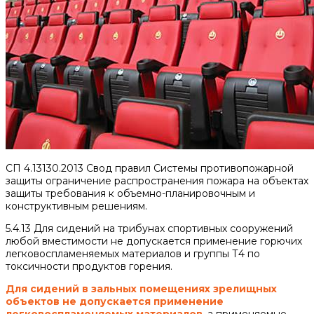
СП 4.13130.2013 Свод правил Системы противопожарной
защиты ограничение распространения пожара на объектах
защиты требования к объемно-планировочным и
конструктивным решениям.
5.4.13 Для сидений на трибунах спортивных сооружений
любой вместимости не допускается применение горючих
легковоспламеняемых материалов и группы Т4 по
токсичности продуктов горения.
Для сидений в зальных помещениях зрелищных
объектов не допускается применение
легковоспламеняемых материалов
, а применяемые