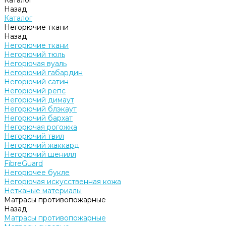
Каталог
Назад
Каталог
Негорючие ткани
Назад
Негорючие ткани
Негорючий тюль
Негорючая вуаль
Негорючий габардин
Негорючий сатин
Негорючий репс
Негорючий димаут
Негорючий блэкаут
Негорючий бархат
Негорючая рогожка
Негорючий твил
Негорючий жаккард
Негорючий шенилл
FibreGuard
Негорючее букле
Негорючая искусственная кожа
Нетканые материалы
Матрасы противопожарные
Назад
Матрасы противопожарные