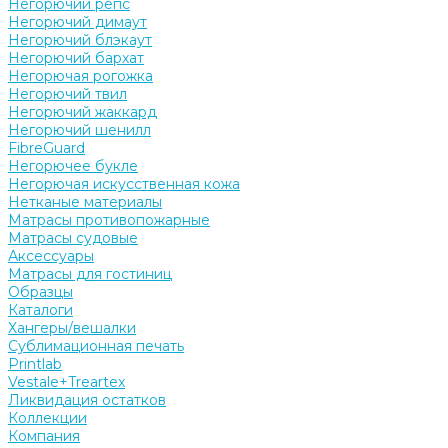
Негорючий репс
Негорючий димаут
Негорючий блэкаут
Негорючий бархат
Негорючая рогожка
Негорючий твил
Негорючий жаккард
Негорючий шенилл
FibreGuard
Негорючее букле
Негорючая искусственная кожа
Нетканые материалы
Матрасы противопожарные
Матрасы судовые
Аксессуары
Матрасы для гостиниц
Образцы
Каталоги
Хангеры/вешалки
Сублимационная печать
Printlab
Vestale+Treartex
Ликвидация остатков
Коллекции
Компания