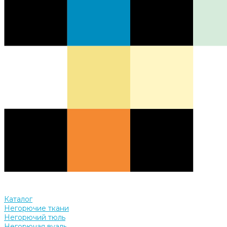
Каталог
Негорючие ткани
Негорючий тюль
Негорючая вуаль