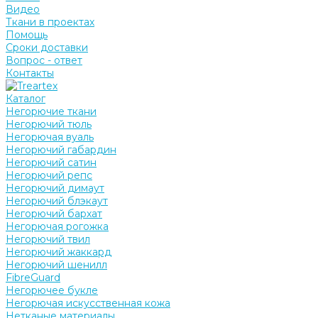
Видео
Ткани в проектах
Помощь
Сроки доставки
Вопрос - ответ
Контакты
Каталог
Негорючие ткани
Негорючий тюль
Негорючая вуаль
Негорючий габардин
Негорючий сатин
Негорючий репс
Негорючий димаут
Негорючий блэкаут
Негорючий бархат
Негорючая рогожка
Негорючий твил
Негорючий жаккард
Негорючий шенилл
FibreGuard
Негорючее букле
Негорючая искусственная кожа
Нетканые материалы