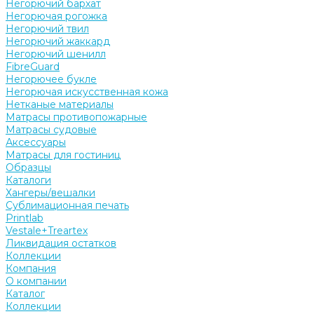
Негорючий бархат
Негорючая рогожка
Негорючий твил
Негорючий жаккард
Негорючий шенилл
FibreGuard
Негорючее букле
Негорючая искусственная кожа
Нетканые материалы
Матрасы противопожарные
Матрасы судовые
Аксессуары
Матрасы для гостиниц
Образцы
Каталоги
Хангеры/вешалки
Сублимационная печать
Printlab
Vestale+Treartex
Ликвидация остатков
Коллекции
Компания
О компании
Каталог
Коллекции