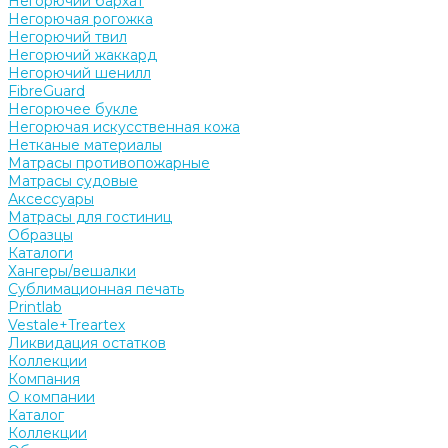
Негорючий бархат
Негорючая рогожка
Негорючий твил
Негорючий жаккард
Негорючий шенилл
FibreGuard
Негорючее букле
Негорючая искусственная кожа
Нетканые материалы
Матрасы противопожарные
Матрасы судовые
Аксессуары
Матрасы для гостиниц
Образцы
Каталоги
Хангеры/вешалки
Сублимационная печать
Printlab
Vestale+Treartex
Ликвидация остатков
Коллекции
Компания
О компании
Каталог
Коллекции