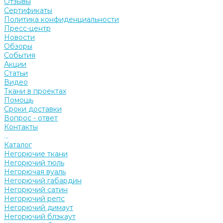
Отзывы
Сертификаты
Политика конфиденциальности
Пресс-центр
Новости
Обзоры
События
Акции
Статьи
Видео
Ткани в проектах
Помощь
Сроки доставки
Вопрос - ответ
Контакты
...
Каталог
Негорючие ткани
Негорючий тюль
Негорючая вуаль
Негорючий габардин
Негорючий сатин
Негорючий репс
Негорючий димаут
Негорючий блэкаут