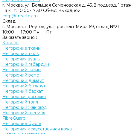
г. Москва, ул. Большая Семеновская д. 45, 2 подъезд, 1 этаж
Пн-Пт: 10:00-17:30 Cб-Вс: Выходной
corp@treartex.ru
Склад
г. Москва, г. Реутов, ул. Проспект Мира 69, склад №21
10:00 — 17:00 Пн — Пт
Заказать звонок
Каталог
Негорючие ткани
Негорючий тюль
Негорючая вуаль
Негорючий габардин
Негорючий сатин
Негорючий репс
Негорючий димаут
Негорючий блэкаут
Негорючий бархат
Негорючая рогожка
Негорючий твил
Негорючий жаккард
Негорючий шенилл
FibreGuard
Негорючее букле
Негорючая искусственная кожа