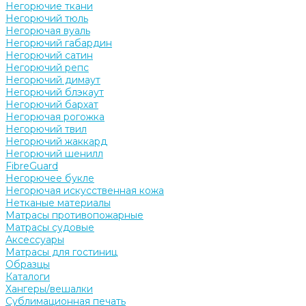
Негорючие ткани
Негорючий тюль
Негорючая вуаль
Негорючий габардин
Негорючий сатин
Негорючий репс
Негорючий димаут
Негорючий блэкаут
Негорючий бархат
Негорючая рогожка
Негорючий твил
Негорючий жаккард
Негорючий шенилл
FibreGuard
Негорючее букле
Негорючая искусственная кожа
Нетканые материалы
Матрасы противопожарные
Матрасы судовые
Аксессуары
Матрасы для гостиниц
Образцы
Каталоги
Хангеры/вешалки
Сублимационная печать