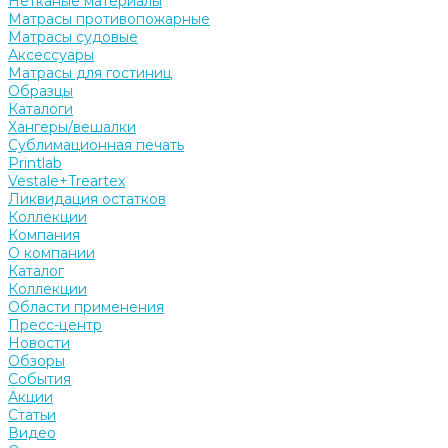
Нетканые материалы
Матрасы противопожарные
Матрасы судовые
Аксессуары
Матрасы для гостиниц
Образцы
Каталоги
Хангеры/вешалки
Сублимационная печать
Printlab
Vestale+Treartex
Ликвидация остатков
Коллекции
Компания
О компании
Каталог
Коллекции
Области применения
Пресс-центр
Новости
Обзоры
События
Акции
Статьи
Видео