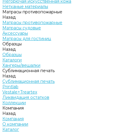
Негорючая искусственная кожа
Нетканые материалы
Матрасы противопожарные
Назад
Матрасы противопожарные
Матрасы судовые
Аксессуары
Матрасы для гостиниц
Образцы
Назад
Образцы
Каталоги
Хангеры/вешалки
Сублимационная печать
Назад
Сублимационная печать
Printlab
Vestale+Treartex
Ликвидация остатков
Коллекции
Компания
Назад
Компания
О компании
Каталог