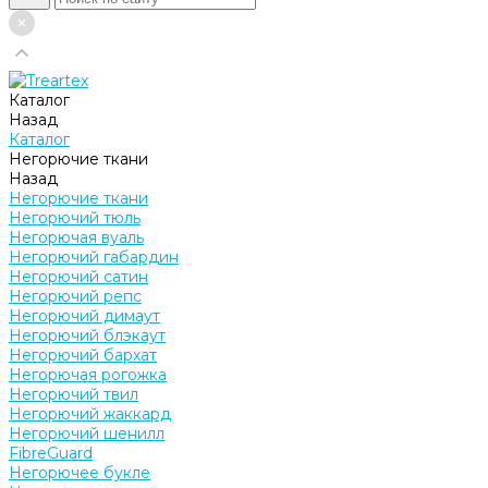
Каталог
Назад
Каталог
Негорючие ткани
Назад
Негорючие ткани
Негорючий тюль
Негорючая вуаль
Негорючий габардин
Негорючий сатин
Негорючий репс
Негорючий димаут
Негорючий блэкаут
Негорючий бархат
Негорючая рогожка
Негорючий твил
Негорючий жаккард
Негорючий шенилл
FibreGuard
Негорючее букле