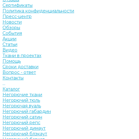
Сертификаты
Политика конфиденциальности
Пресс-центр
Новости
Обзоры
События
Акции
Статьи
Видео
Ткани в проектах
Помощь
Сроки доставки
Вопрос - ответ
Контакты
...
Каталог
Негорючие ткани
Негорючий тюль
Негорючая вуаль
Негорючий габардин
Негорючий сатин
Негорючий репс
Негорючий димаут
Негорючий блэкаут