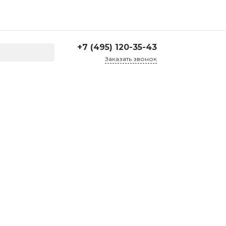
+7 (495) 120-35-43
Заказать звонок
+7 (495) 120-35-43
г. Москва, ул. Большая
Семеновская д. 45, 2
подъезд, 1 этаж
Пн-Пт: 10:00-17:30 Cб-Вс:
Выходной
corp@treartex.ru
Склад
г. Москва, г. Реутов, ул.
Проспект Мира 69,
склад №21
10:00 — 17:00 Пн — Пт