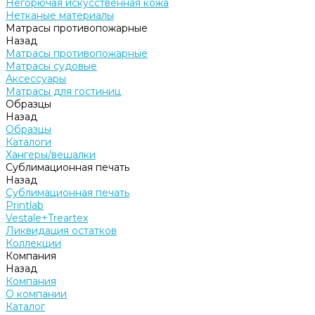
Негорючая искусственная кожа
Нетканые материалы
Матрасы противопожарные
Назад
Матрасы противопожарные
Матрасы судовые
Аксессуары
Матрасы для гостиниц
Образцы
Назад
Образцы
Каталоги
Хангеры/вешалки
Сублимационная печать
Назад
Сублимационная печать
Printlab
Vestale+Treartex
Ликвидация остатков
Коллекции
Компания
Назад
Компания
О компании
Каталог