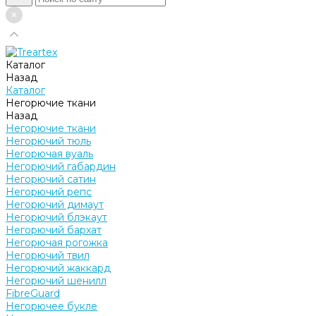
Каталог
Назад
Каталог
Негорючие ткани
Назад
Негорючие ткани
Негорючий тюль
Негорючая вуаль
Негорючий габардин
Негорючий сатин
Негорючий репс
Негорючий димаут
Негорючий блэкаут
Негорючий бархат
Негорючая рогожка
Негорючий твил
Негорючий жаккард
Негорючий шенилл
FibreGuard
Негорючее букле