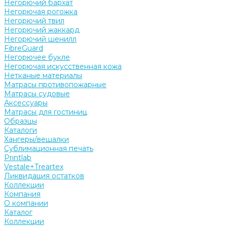
Негорючий бархат
Негорючая рогожка
Негорючий твил
Негорючий жаккард
Негорючий шенилл
FibreGuard
Негорючее букле
Негорючая искусственная кожа
Нетканые материалы
Матрасы противопожарные
Матрасы судовые
Аксессуары
Матрасы для гостиниц
Образцы
Каталоги
Хангеры/вешалки
Сублимационная печать
Printlab
Vestale+Treartex
Ликвидация остатков
Коллекции
Компания
О компании
Каталог
Коллекции