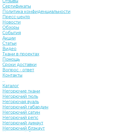
Отзывы
Сертификаты
Политика конфиденциальности
Пресс-центр
Новости
Обзоры
События
Акции
Статьи
Видео
Ткани в проектах
Помощь
Сроки доставки
Вопрос - ответ
Контакты
...
Каталог
Негорючие ткани
Негорючий тюль
Негорючая вуаль
Негорючий габардин
Негорючий сатин
Негорючий репс
Негорючий димаут
Негорючий блэкаут