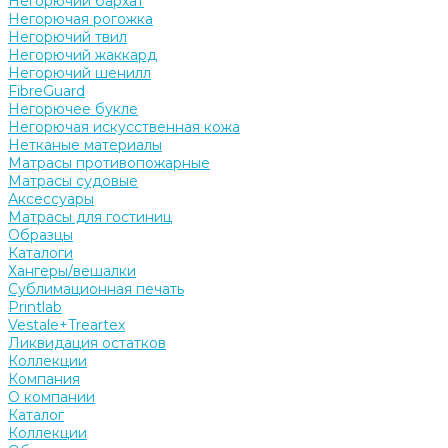
Негорючий бархат
Негорючая рогожка
Негорючий твил
Негорючий жаккард
Негорючий шенилл
FibreGuard
Негорючее букле
Негорючая искусственная кожа
Нетканые материалы
Матрасы противопожарные
Матрасы судовые
Аксессуары
Матрасы для гостиниц
Образцы
Каталоги
Хангеры/вешалки
Сублимационная печать
Printlab
Vestale+Treartex
Ликвидация остатков
Коллекции
Компания
О компании
Каталог
Коллекции