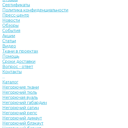
Сертификаты
Политика конфиденциальности
Пресс-центр
Новости
Обзоры
События
Акции
Статьи
Видео
Ткани в проектах
Помощь
Сроки доставки
Вопрос - ответ
Контакты
...
Каталог
Негорючие ткани
Негорючий тюль
Негорючая вуаль
Негорючий габардин
Негорючий сатин
Негорючий репс
Негорючий димаут
Негорючий блэкаут