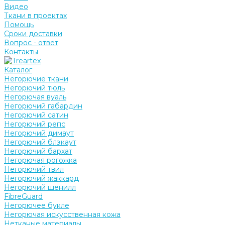
Видео
Ткани в проектах
Помощь
Сроки доставки
Вопрос - ответ
Контакты
Каталог
Негорючие ткани
Негорючий тюль
Негорючая вуаль
Негорючий габардин
Негорючий сатин
Негорючий репс
Негорючий димаут
Негорючий блэкаут
Негорючий бархат
Негорючая рогожка
Негорючий твил
Негорючий жаккард
Негорючий шенилл
FibreGuard
Негорючее букле
Негорючая искусственная кожа
Нетканые материалы