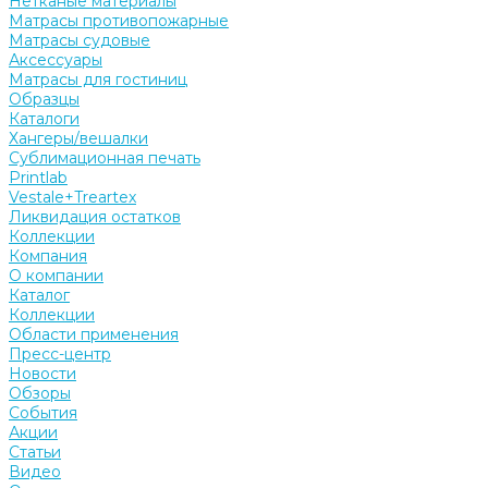
Нетканые материалы
Матрасы противопожарные
Матрасы судовые
Аксессуары
Матрасы для гостиниц
Образцы
Каталоги
Хангеры/вешалки
Сублимационная печать
Printlab
Vestale+Treartex
Ликвидация остатков
Коллекции
Компания
О компании
Каталог
Коллекции
Области применения
Пресс-центр
Новости
Обзоры
События
Акции
Статьи
Видео