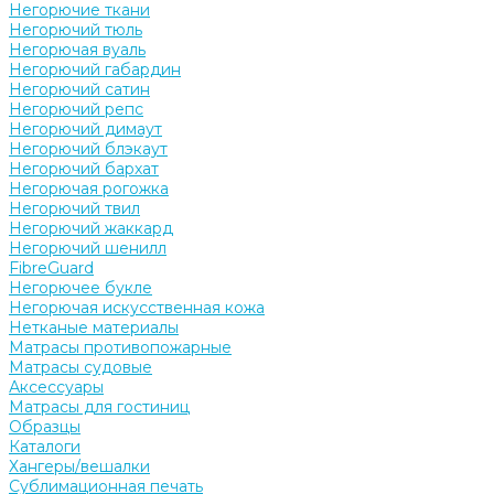
Негорючие ткани
Негорючий тюль
Негорючая вуаль
Негорючий габардин
Негорючий сатин
Негорючий репс
Негорючий димаут
Негорючий блэкаут
Негорючий бархат
Негорючая рогожка
Негорючий твил
Негорючий жаккард
Негорючий шенилл
FibreGuard
Негорючее букле
Негорючая искусственная кожа
Нетканые материалы
Матрасы противопожарные
Матрасы судовые
Аксессуары
Матрасы для гостиниц
Образцы
Каталоги
Хангеры/вешалки
Сублимационная печать