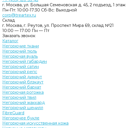
г. Москва, ул. Большая Семеновская д. 45, 2 подъезд, 1 этаж
Пн-Пт: 10:00-17:30 Cб-Вс: Выходной
corp@treartex.ru
Склад
г. Москва, г. Реутов, ул. Проспект Мира 69, склад №21
10:00 — 17:00 Пн — Пт
Заказать звонок
Каталог
Негорючие ткани
Негорючий тюль
Негорючая вуаль
Негорючий габардин
Негорючий сатин
Негорючий репс
Негорючий димаут
Негорючий блэкаут
Негорючий бархат
Негорючая рогожка
Негорючий твил
Негорючий жаккард
Негорючий шенилл
FibreGuard
Негорючее букле
Негорючая искусственная кожа