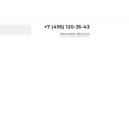
+7 (495) 120-35-43
Заказать звонок
+7 (495) 120-35-43
г. Москва, ул. Большая
Семеновская д. 45, 2
подъезд, 1 этаж
Пн-Пт: 10:00-17:30 Cб-Вс:
Выходной
corp@treartex.ru
Склад
г. Москва, г. Реутов, ул.
Проспект Мира 69,
склад №21
10:00 — 17:00 Пн — Пт