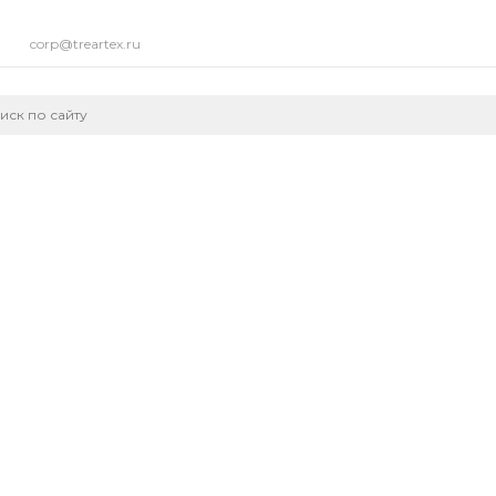
corp@treartex.ru