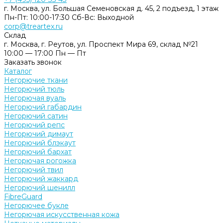
г. Москва, ул. Большая Семеновская д. 45, 2 подъезд, 1 этаж
Пн-Пт: 10:00-17:30 Cб-Вс: Выходной
corp@treartex.ru
Склад
г. Москва, г. Реутов, ул. Проспект Мира 69, склад №21
10:00 — 17:00 Пн — Пт
Заказать звонок
Каталог
Негорючие ткани
Негорючий тюль
Негорючая вуаль
Негорючий габардин
Негорючий сатин
Негорючий репс
Негорючий димаут
Негорючий блэкаут
Негорючий бархат
Негорючая рогожка
Негорючий твил
Негорючий жаккард
Негорючий шенилл
FibreGuard
Негорючее букле
Негорючая искусственная кожа