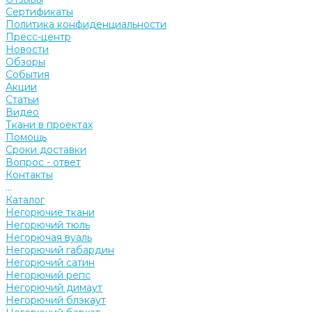
Сертификаты
Политика конфиденциальности
Пресс-центр
Новости
Обзоры
События
Акции
Статьи
Видео
Ткани в проектах
Помощь
Сроки доставки
Вопрос - ответ
Контакты
...
Каталог
Негорючие ткани
Негорючий тюль
Негорючая вуаль
Негорючий габардин
Негорючий сатин
Негорючий репс
Негорючий димаут
Негорючий блэкаут