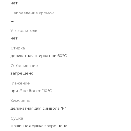
нет
Направление кромок
↔
Утяжелитель
нет
Стирка
деликатная стирка при 60°С
Отбеливание
запрещено
Глажение
при t° не более 110°С
Химчистка
деликатная для символа "P"
Сушка
машинная сушка запрещена