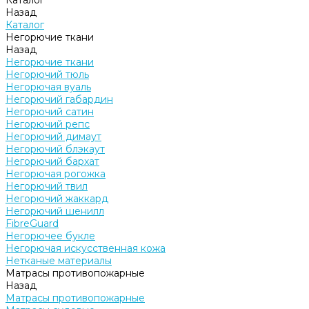
Каталог
Назад
Каталог
Негорючие ткани
Назад
Негорючие ткани
Негорючий тюль
Негорючая вуаль
Негорючий габардин
Негорючий сатин
Негорючий репс
Негорючий димаут
Негорючий блэкаут
Негорючий бархат
Негорючая рогожка
Негорючий твил
Негорючий жаккард
Негорючий шенилл
FibreGuard
Негорючее букле
Негорючая искусственная кожа
Нетканые материалы
Матрасы противопожарные
Назад
Матрасы противопожарные