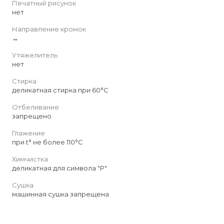
Печатный рисунок
нет
Направление кромок
↔
Утяжелитель
нет
Стирка
деликатная стирка при 60°С
Отбеливание
запрещено
Глажение
при t° не более 110°С
Химчистка
деликатная для символа "P"
Сушка
машинная сушка запрещена