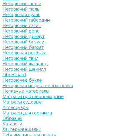
Негорючие ткани
Негорючий тюль
Негорючая вуаль
Негорючий габардин
Негорючий сатин
Негорючий репс
Негорючий димаут
Негорючий блэкаут
Негорючий бархат
Негорючая рогожка
Негорючий твил
Негорючий жаккард
Негорючий шенилл
FibreGuard
Негорючее букле
Негорючая искусственная кожа
Нетканые материалы
Матрасы противопожарные
Матрасы судовые
Аксессуары
Матрасы для гостиниц
Образцы
Каталоги
Хангеры/вешалки
Сублимационная печать