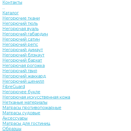
Контакты
...
Каталог
Негорючие ткани
Негорючий тюль
Негорючая вуаль
Негорючий габардин
Негорючий сатин
Негорючий репс
Негорючий димаут
Негорючий блэкаут
Негорючий бархат
Негорючая рогожка
Негорючий твил
Негорючий жаккард
Негорючий шенилл
FibreGuard
Негорючее букле
Негорючая искусственная кожа
Нетканые материалы
Матрасы противопожарные
Матрасы судовые
Аксессуары
Матрасы для гостиниц
Образцы