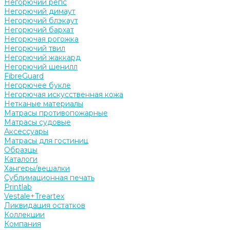
Негорючий репс
Негорючий димаут
Негорючий блэкаут
Негорючий бархат
Негорючая рогожка
Негорючий твил
Негорючий жаккард
Негорючий шенилл
FibreGuard
Негорючее букле
Негорючая искусственная кожа
Нетканые материалы
Матрасы противопожарные
Матрасы судовые
Аксессуары
Матрасы для гостиниц
Образцы
Каталоги
Хангеры/вешалки
Сублимационная печать
Printlab
Vestale+Treartex
Ликвидация остатков
Коллекции
Компания