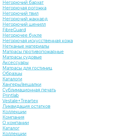
Негорючий бархат
Негорючая рогожка
Негорючий твил
Негорючий жаккард
Негорючий шенилл
FibreGuard
Негорючее букле
Негорючая искусственная кожа
Нетканые материалы
Матрасы противопожарные
Матрасы судовые
Аксессуары
Матрасы для гостиниц
Образцы
Каталоги
Хангеры/вешалки
Сублимационная печать
Printlab
Vestale+Treartex
Ликвидация остатков
Коллекции
Компания
О компании
Каталог
Коллекции