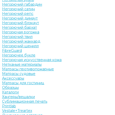
Негорючий габардин
Негорючий сатин
Негорючий репс
Негорючий димаут
Негорючий блэкаут
Негорючий бархат
Негорючая рогожка
Негорючий твил
Негорючий жаккард
Негорючий шенилл
FibreGuard
Негорючее букле
Негорючая искусственная кожа
Нетканые материалы
Матрасы противопожарные
Матрасы судовые
Аксессуары
Матрасы для гостиниц
Образцы
Каталоги
Хангеры/вешалки
Сублимационная печать
Printlab
Vestale+Treartex