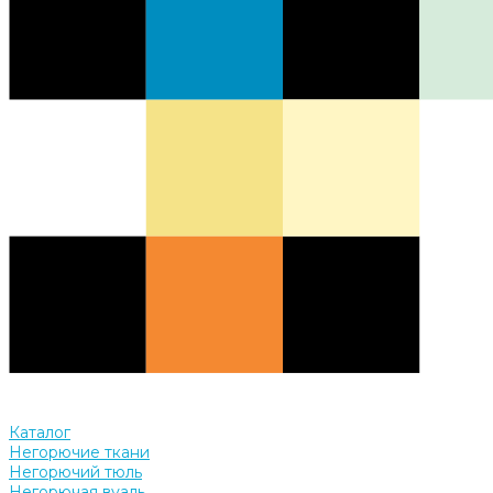
Каталог
Негорючие ткани
Негорючий тюль
Негорючая вуаль