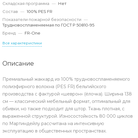
Складская программа
—
Нет
Состав
—
100% PES FR
Показатели пожарной безопасности
—
Трудновоспламеняемая по ГОСТ Р 50810-95
Бренд
—
FR-One
Все характеристики
Описание
Премиальный жаккард из 100% трудновоспламеняемого
полиэфирного волокна (PES FR) бельгийского
производства с фактурой «шеврон» (ёлочка). Ширина 138
см — классический мебельный формат, оптимальный для
обивки, но также подходит для штор. Ткань плотная, с
выраженной структурой. Износостойкость 80 000 циклов
по Мартиндейлу рассчитана на интенсивную
эксплуатацию в общественных пространствах.