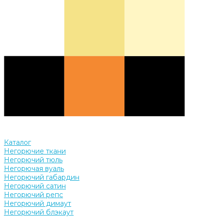
Каталог
Негорючие ткани
Негорючий тюль
Негорючая вуаль
Негорючий габардин
Негорючий сатин
Негорючий репс
Негорючий димаут
Негорючий блэкаут