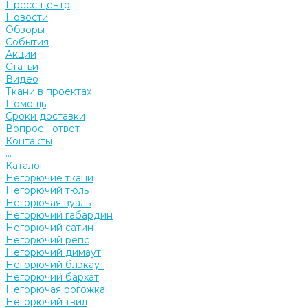
Пресс-центр
Новости
Обзоры
События
Акции
Статьи
Видео
Ткани в проектах
Помощь
Сроки доставки
Вопрос - ответ
Контакты
...
Каталог
Негорючие ткани
Негорючий тюль
Негорючая вуаль
Негорючий габардин
Негорючий сатин
Негорючий репс
Негорючий димаут
Негорючий блэкаут
Негорючий бархат
Негорючая рогожка
Негорючий твил