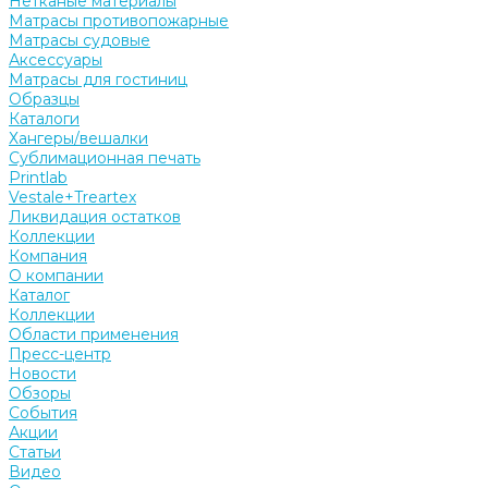
Нетканые материалы
Матрасы противопожарные
Матрасы судовые
Аксессуары
Матрасы для гостиниц
Образцы
Каталоги
Хангеры/вешалки
Сублимационная печать
Printlab
Vestale+Treartex
Ликвидация остатков
Коллекции
Компания
О компании
Каталог
Коллекции
Области применения
Пресс-центр
Новости
Обзоры
События
Акции
Статьи
Видео