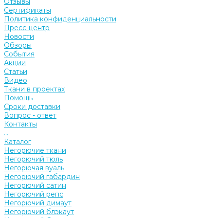
Отзывы
Сертификаты
Политика конфиденциальности
Пресс-центр
Новости
Обзоры
События
Акции
Статьи
Видео
Ткани в проектах
Помощь
Сроки доставки
Вопрос - ответ
Контакты
...
Каталог
Негорючие ткани
Негорючий тюль
Негорючая вуаль
Негорючий габардин
Негорючий сатин
Негорючий репс
Негорючий димаут
Негорючий блэкаут