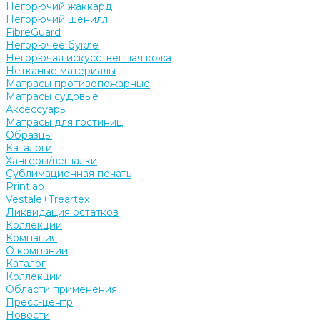
Негорючий жаккард
Негорючий шенилл
FibreGuard
Негорючее букле
Негорючая искусственная кожа
Нетканые материалы
Матрасы противопожарные
Матрасы судовые
Аксессуары
Матрасы для гостиниц
Образцы
Каталоги
Хангеры/вешалки
Сублимационная печать
Printlab
Vestale+Treartex
Ликвидация остатков
Коллекции
Компания
О компании
Каталог
Коллекции
Области применения
Пресс-центр
Новости