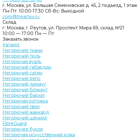
г. Москва, ул. Большая Семеновская д. 45, 2 подъезд, 1 этаж
Пн-Пт: 10:00-17:30 Cб-Вс: Выходной
corp@treartex.ru
Склад
г. Москва, г. Реутов, ул. Проспект Мира 69, склад №21
10:00 — 17:00 Пн — Пт
Заказать звонок
Каталог
Негорючие ткани
Негорючий тюль
Негорючая вуаль
Негорючий габардин
Негорючий сатин
Негорючий репс
Негорючий димаут
Негорючий блэкаут
Негорючий бархат
Негорючая рогожка
Негорючий твил
Негорючий жаккард
Негорючий шенилл
FibreGuard
Негорючее букле
Негорючая искусственная кожа