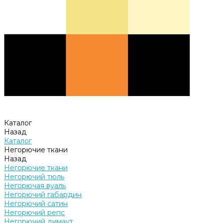
Каталог
Назад
Каталог
Негорючие ткани
Назад
Негорючие ткани
Негорючий тюль
Негорючая вуаль
Негорючий габардин
Негорючий сатин
Негорючий репс
Негорючий димаут