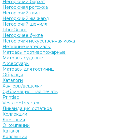
Негорючий бархат
Негорючая рогожка
Негорючий твил
Негорючий жаккард
Негорючий шенилл
FibreGuard
Негорючее букле
Негорючая искусственная кожа
Нетканые материалы
Матрасы противопожарные
Матрасы судовые
Аксессуары
Матрасы для гостиниц
Образцы
Каталоги
Хангеры/вешалки
Сублимационная печать
Printlab
Vestale+Treartex
Ликвидация остатков
Коллекции
Компания
О компании
Каталог
Коллекции