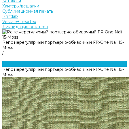
Каталоги
Хангеры/вешалки
Сублимационная печать
Printlab
Vestale+Treartex
Ликвидация остатков
Репс нерегулярный портьерно-обивочный FR-One Nali 15-
Moss
/
Репс нерегулярный портьерно-обивочный FR-One Nali 15-
Moss