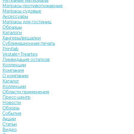
Нетканые материалы
Матрасы противопожарные
Матрасы судовые
Аксессуары
Матрасы для гостиниц
Образцы
Каталоги
Хангеры/вешалки
Сублимационная печать
Printlab
Vestale+Treartex
Ликвидация остатков
Коллекции
Компания
О компании
Каталог
Коллекции
Области применения
Пресс-центр
Новости
Обзоры
События
Акции
Статьи
Видео