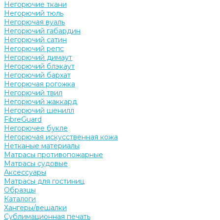
Негорючие ткани
Негорючий тюль
Негорючая вуаль
Негорючий габардин
Негорючий сатин
Негорючий репс
Негорючий димаут
Негорючий блэкаут
Негорючий бархат
Негорючая рогожка
Негорючий твил
Негорючий жаккард
Негорючий шенилл
FibreGuard
Негорючее букле
Негорючая искусственная кожа
Нетканые материалы
Матрасы противопожарные
Матрасы судовые
Аксессуары
Матрасы для гостиниц
Образцы
Каталоги
Хангеры/вешалки
Сублимационная печать