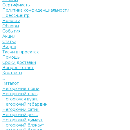
Сертификаты
Политика конфиденциальности
Пресс-центр
Новости
Обзоры
События
Акции
Статьи
Видео
Ткани в проектах
Помощь
Сроки доставки
Вопрос - ответ
Контакты
...
Каталог
Негорючие ткани
Негорючий тюль
Негорючая вуаль
Негорючий габардин
Негорючий сатин
Негорючий репс
Негорючий димаут
Негорючий блэкаут