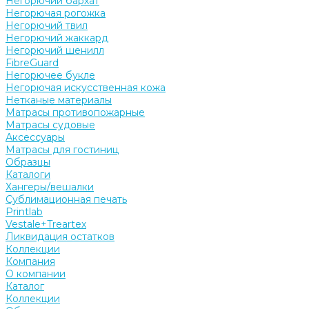
Негорючий бархат
Негорючая рогожка
Негорючий твил
Негорючий жаккард
Негорючий шенилл
FibreGuard
Негорючее букле
Негорючая искусственная кожа
Нетканые материалы
Матрасы противопожарные
Матрасы судовые
Аксессуары
Матрасы для гостиниц
Образцы
Каталоги
Хангеры/вешалки
Сублимационная печать
Printlab
Vestale+Treartex
Ликвидация остатков
Коллекции
Компания
О компании
Каталог
Коллекции