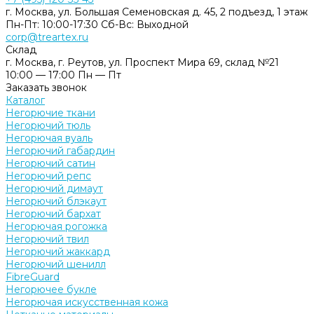
г. Москва, ул. Большая Семеновская д. 45, 2 подъезд, 1 этаж
Пн-Пт: 10:00-17:30 Cб-Вс: Выходной
corp@treartex.ru
Склад
г. Москва, г. Реутов, ул. Проспект Мира 69, склад №21
10:00 — 17:00 Пн — Пт
Заказать звонок
Каталог
Негорючие ткани
Негорючий тюль
Негорючая вуаль
Негорючий габардин
Негорючий сатин
Негорючий репс
Негорючий димаут
Негорючий блэкаут
Негорючий бархат
Негорючая рогожка
Негорючий твил
Негорючий жаккард
Негорючий шенилл
FibreGuard
Негорючее букле
Негорючая искусственная кожа