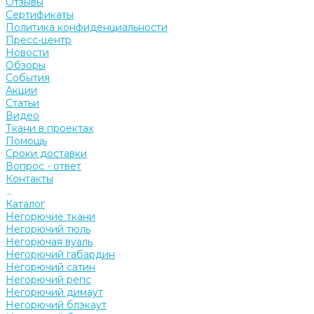
Отзывы
Сертификаты
Политика конфиденциальности
Пресс-центр
Новости
Обзоры
События
Акции
Статьи
Видео
Ткани в проектах
Помощь
Сроки доставки
Вопрос - ответ
Контакты
...
Каталог
Негорючие ткани
Негорючий тюль
Негорючая вуаль
Негорючий габардин
Негорючий сатин
Негорючий репс
Негорючий димаут
Негорючий блэкаут