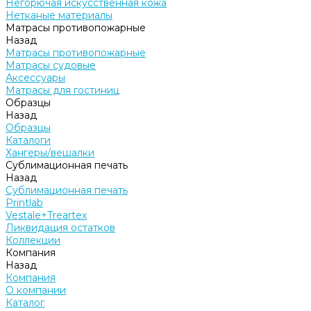
Негорючая искусственная кожа
Нетканые материалы
Матрасы противопожарные
Назад
Матрасы противопожарные
Матрасы судовые
Аксессуары
Матрасы для гостиниц
Образцы
Назад
Образцы
Каталоги
Хангеры/вешалки
Сублимационная печать
Назад
Сублимационная печать
Printlab
Vestale+Treartex
Ликвидация остатков
Коллекции
Компания
Назад
Компания
О компании
Каталог