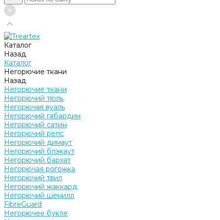
Каталог
Назад
Каталог
Негорючие ткани
Назад
Негорючие ткани
Негорючий тюль
Негорючая вуаль
Негорючий габардин
Негорючий сатин
Негорючий репс
Негорючий димаут
Негорючий блэкаут
Негорючий бархат
Негорючая рогожка
Негорючий твил
Негорючий жаккард
Негорючий шенилл
FibreGuard
Негорючее букле