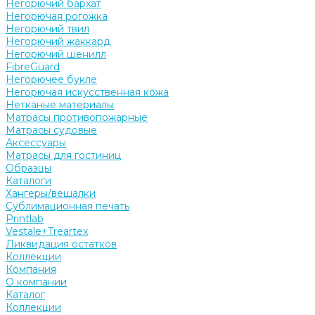
Негорючий бархат
Негорючая рогожка
Негорючий твил
Негорючий жаккард
Негорючий шенилл
FibreGuard
Негорючее букле
Негорючая искусственная кожа
Нетканые материалы
Матрасы противопожарные
Матрасы судовые
Аксессуары
Матрасы для гостиниц
Образцы
Каталоги
Хангеры/вешалки
Сублимационная печать
Printlab
Vestale+Treartex
Ликвидация остатков
Коллекции
Компания
О компании
Каталог
Коллекции