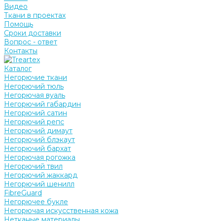
Видео
Ткани в проектах
Помощь
Сроки доставки
Вопрос - ответ
Контакты
Каталог
Негорючие ткани
Негорючий тюль
Негорючая вуаль
Негорючий габардин
Негорючий сатин
Негорючий репс
Негорючий димаут
Негорючий блэкаут
Негорючий бархат
Негорючая рогожка
Негорючий твил
Негорючий жаккард
Негорючий шенилл
FibreGuard
Негорючее букле
Негорючая искусственная кожа
Нетканые материалы