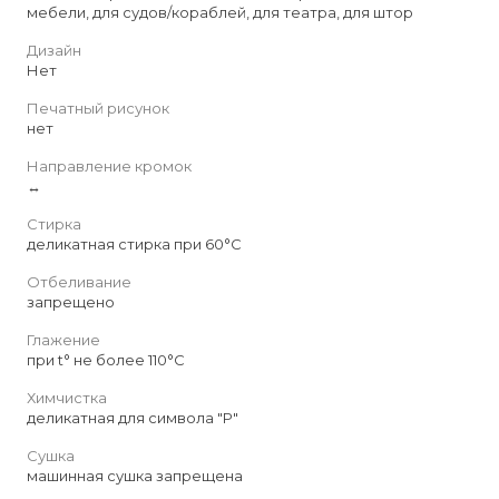
мебели, для судов/кораблей, для театра, для штор
Дизайн
Нет
Печатный рисунок
нет
Направление кромок
↔
Стирка
деликатная стирка при 60°С
Отбеливание
запрещено
Глажение
при t° не более 110°С
Химчистка
деликатная для символа "P"
Сушка
машинная сушка запрещена