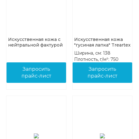
Искусственная кожа с
Искусственная кожа
нейтральной фактурой
"гусиная лапка" Treartex
Treartex
7943-01
Ширина, см: 138
Плотность, г/м²: 750
Состав: 85%PVC 15%COT
Запросить
Запросить
прайс-лист
прайс-лист