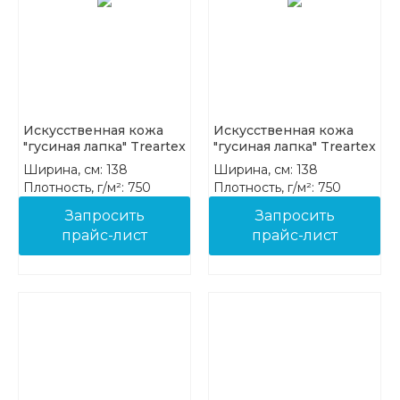
Искусственная кожа
Искусственная кожа
"гусиная лапка" Treartex
"гусиная лапка" Treartex
7943-04
7943-05
Ширина, см: 138
Ширина, см: 138
Плотность, г/м²: 750
Плотность, г/м²: 750
Состав: 85%PVC 15%COT
Состав: 85%PVC 15%COT
Запросить
Запросить
прайс-лист
прайс-лист