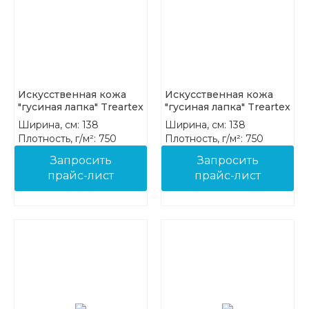
Искусственная кожа
Искусственная кожа
"гусиная лапка" Treartex
"гусиная лапка" Treartex
7943-02
7943-03
Ширина, см: 138
Ширина, см: 138
Плотность, г/м²: 750
Плотность, г/м²: 750
Состав: 85%PVC 15%COT
Состав: 85%PVC 15%COT
Запросить
Запросить
прайс-лист
прайс-лист