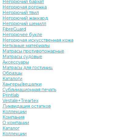
Негорючий бархат
Негорючая рогожка
Негорючий твил
Негорючий жаккард
Негорючий шенилл
FibreGuard
Негорючее букле
Негорючая искусственная кожа
Нетканые материалы
Матрасы противопожарные
Матрасы судовые
Аксессуары
Матрасы для гостиниц
Образцы
Каталоги
Хангеры/вешалки
Сублимационная печать
Printlab
Vestale+Treartex
Ликвидация остатков
Коллекции
Компания
О компании
Каталог
Коллекции