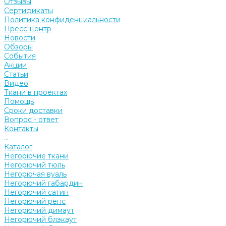
Отзывы
Сертификаты
Политика конфиденциальности
Пресс-центр
Новости
Обзоры
События
Акции
Статьи
Видео
Ткани в проектах
Помощь
Сроки доставки
Вопрос - ответ
Контакты
...
Каталог
Негорючие ткани
Негорючий тюль
Негорючая вуаль
Негорючий габардин
Негорючий сатин
Негорючий репс
Негорючий димаут
Негорючий блэкаут