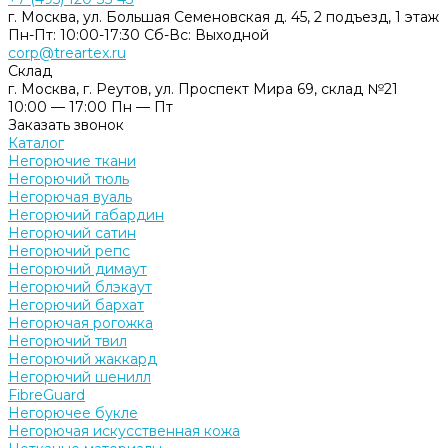
г. Москва, ул. Большая Семеновская д. 45, 2 подъезд, 1 этаж
Пн-Пт: 10:00-17:30 Cб-Вс: Выходной
corp@treartex.ru
Склад
г. Москва, г. Реутов, ул. Проспект Мира 69, склад №21
10:00 — 17:00 Пн — Пт
Заказать звонок
Каталог
Негорючие ткани
Негорючий тюль
Негорючая вуаль
Негорючий габардин
Негорючий сатин
Негорючий репс
Негорючий димаут
Негорючий блэкаут
Негорючий бархат
Негорючая рогожка
Негорючий твил
Негорючий жаккард
Негорючий шенилл
FibreGuard
Негорючее букле
Негорючая искусственная кожа