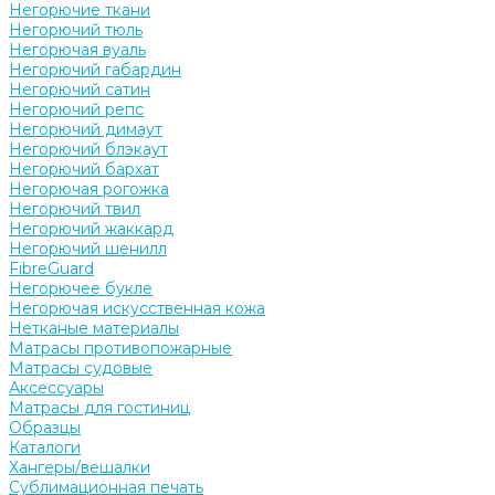
Негорючие ткани
Негорючий тюль
Негорючая вуаль
Негорючий габардин
Негорючий сатин
Негорючий репс
Негорючий димаут
Негорючий блэкаут
Негорючий бархат
Негорючая рогожка
Негорючий твил
Негорючий жаккард
Негорючий шенилл
FibreGuard
Негорючее букле
Негорючая искусственная кожа
Нетканые материалы
Матрасы противопожарные
Матрасы судовые
Аксессуары
Матрасы для гостиниц
Образцы
Каталоги
Хангеры/вешалки
Сублимационная печать