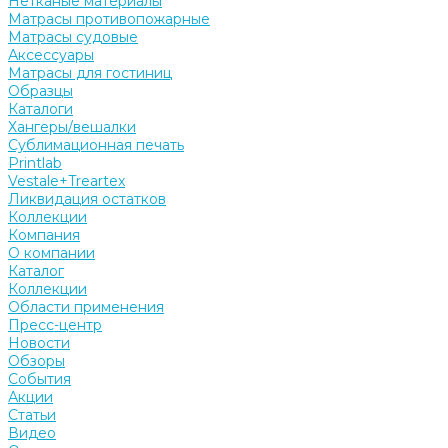
Нетканые материалы
Матрасы противопожарные
Матрасы судовые
Аксессуары
Матрасы для гостиниц
Образцы
Каталоги
Хангеры/вешалки
Сублимационная печать
Printlab
Vestale+Treartex
Ликвидация остатков
Коллекции
Компания
О компании
Каталог
Коллекции
Области применения
Пресс-центр
Новости
Обзоры
События
Акции
Статьи
Видео