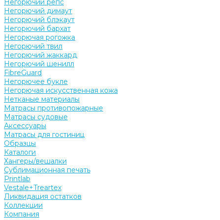
Негорючий репс
Негорючий димаут
Негорючий блэкаут
Негорючий бархат
Негорючая рогожка
Негорючий твил
Негорючий жаккард
Негорючий шенилл
FibreGuard
Негорючее букле
Негорючая искусственная кожа
Нетканые материалы
Матрасы противопожарные
Матрасы судовые
Аксессуары
Матрасы для гостиниц
Образцы
Каталоги
Хангеры/вешалки
Сублимационная печать
Printlab
Vestale+Treartex
Ликвидация остатков
Коллекции
Компания