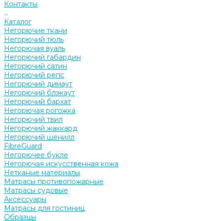
Контакты
...
Каталог
Негорючие ткани
Негорючий тюль
Негорючая вуаль
Негорючий габардин
Негорючий сатин
Негорючий репс
Негорючий димаут
Негорючий блэкаут
Негорючий бархат
Негорючая рогожка
Негорючий твил
Негорючий жаккард
Негорючий шенилл
FibreGuard
Негорючее букле
Негорючая искусственная кожа
Нетканые материалы
Матрасы противопожарные
Матрасы судовые
Аксессуары
Матрасы для гостиниц
Образцы