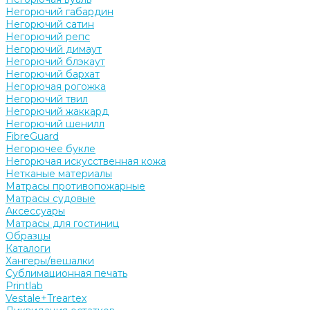
Негорючий габардин
Негорючий сатин
Негорючий репс
Негорючий димаут
Негорючий блэкаут
Негорючий бархат
Негорючая рогожка
Негорючий твил
Негорючий жаккард
Негорючий шенилл
FibreGuard
Негорючее букле
Негорючая искусственная кожа
Нетканые материалы
Матрасы противопожарные
Матрасы судовые
Аксессуары
Матрасы для гостиниц
Образцы
Каталоги
Хангеры/вешалки
Сублимационная печать
Printlab
Vestale+Treartex