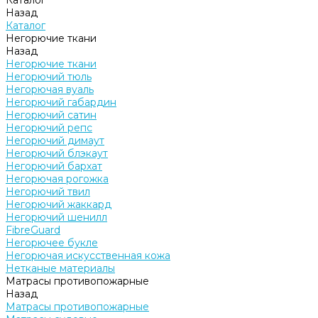
Каталог
Назад
Каталог
Негорючие ткани
Назад
Негорючие ткани
Негорючий тюль
Негорючая вуаль
Негорючий габардин
Негорючий сатин
Негорючий репс
Негорючий димаут
Негорючий блэкаут
Негорючий бархат
Негорючая рогожка
Негорючий твил
Негорючий жаккард
Негорючий шенилл
FibreGuard
Негорючее букле
Негорючая искусственная кожа
Нетканые материалы
Матрасы противопожарные
Назад
Матрасы противопожарные