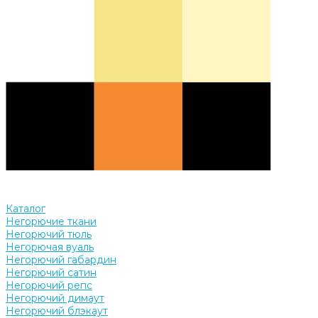
Каталог
Негорючие ткани
Негорючий тюль
Негорючая вуаль
Негорючий габардин
Негорючий сатин
Негорючий репс
Негорючий димаут
Негорючий блэкаут