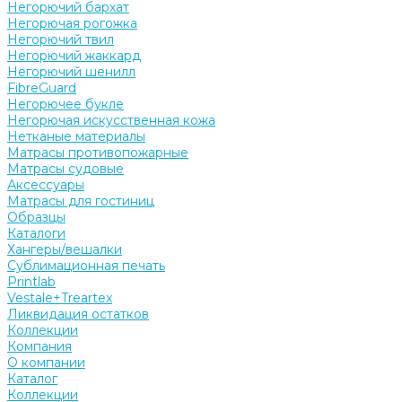
Негорючий бархат
Негорючая рогожка
Негорючий твил
Негорючий жаккард
Негорючий шенилл
FibreGuard
Негорючее букле
Негорючая искусственная кожа
Нетканые материалы
Матрасы противопожарные
Матрасы судовые
Аксессуары
Матрасы для гостиниц
Образцы
Каталоги
Хангеры/вешалки
Сублимационная печать
Printlab
Vestale+Treartex
Ликвидация остатков
Коллекции
Компания
О компании
Каталог
Коллекции