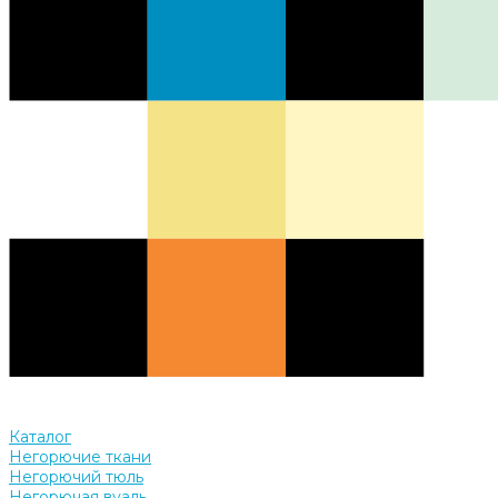
Каталог
Негорючие ткани
Негорючий тюль
Негорючая вуаль