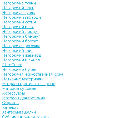
Негорючие ткани
Негорючий тюль
Негорючая вуаль
Негорючий габардин
Негорючий сатин
Негорючий репс
Негорючий димаут
Негорючий блэкаут
Негорючий бархат
Негорючая рогожка
Негорючий твил
Негорючий жаккард
Негорючий шенилл
FibreGuard
Негорючее букле
Негорючая искусственная кожа
Нетканые материалы
Матрасы противопожарные
Матрасы судовые
Аксессуары
Матрасы для гостиниц
Образцы
Каталоги
Хангеры/вешалки
Сублимационная печать