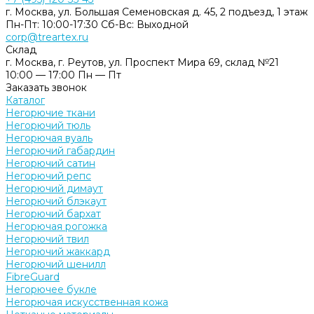
г. Москва, ул. Большая Семеновская д. 45, 2 подъезд, 1 этаж
Пн-Пт: 10:00-17:30 Cб-Вс: Выходной
corp@treartex.ru
Склад
г. Москва, г. Реутов, ул. Проспект Мира 69, склад №21
10:00 — 17:00 Пн — Пт
Заказать звонок
Каталог
Негорючие ткани
Негорючий тюль
Негорючая вуаль
Негорючий габардин
Негорючий сатин
Негорючий репс
Негорючий димаут
Негорючий блэкаут
Негорючий бархат
Негорючая рогожка
Негорючий твил
Негорючий жаккард
Негорючий шенилл
FibreGuard
Негорючее букле
Негорючая искусственная кожа