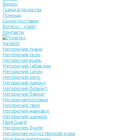
Видео
Ткани в проектах
Помощь
Сроки доставки
Вопрос - ответ
Контакты
Каталог
Негорючие ткани
Негорючий тюль
Негорючая вуаль
Негорючий габардин
Негорючий сатин
Негорючий репс
Негорючий димаут
Негорючий блэкаут
Негорючий бархат
Негорючая рогожка
Негорючий твил
Негорючий жаккард
Негорючий шенилл
FibreGuard
Негорючее букле
Негорючая искусственная кожа
Нетканые материалы