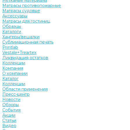
Нетканые материалы
Матрасы противопожарные
Матрасы судовые
Аксессуары
Матрасы для гостиниц
Образцы
Каталоги
Хангеры/вешалки
Сублимационная печать
Printlab
Vestale+Treartex
Ликвидация остатков
Коллекции
Компания
О компании
Каталог
Коллекции
Области применения
Пресс-центр
Новости
Обзоры
События
Акции
Статьи
Видео