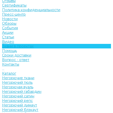
Отзывы
Сертификаты
Политика конфиденциальности
Пресс-центр
Новости
Обзоры
События
Акции
Статьи
Видео
Ткани в проектах
Помощь
Сроки доставки
Вопрос - ответ
Контакты
...
Каталог
Негорючие ткани
Негорючий тюль
Негорючая вуаль
Негорючий габардин
Негорючий сатин
Негорючий репс
Негорючий димаут
Негорючий блэкаут