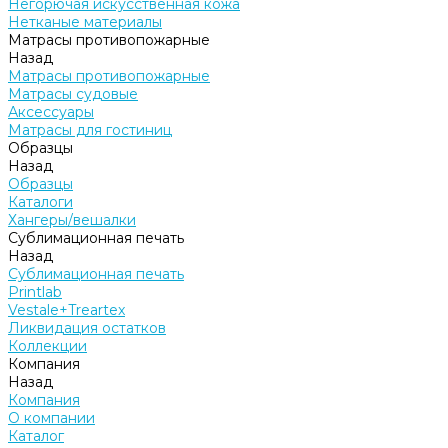
Негорючая искусственная кожа
Нетканые материалы
Матрасы противопожарные
Назад
Матрасы противопожарные
Матрасы судовые
Аксессуары
Матрасы для гостиниц
Образцы
Назад
Образцы
Каталоги
Хангеры/вешалки
Сублимационная печать
Назад
Сублимационная печать
Printlab
Vestale+Treartex
Ликвидация остатков
Коллекции
Компания
Назад
Компания
О компании
Каталог