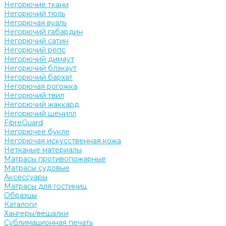
Негорючие ткани
Негорючий тюль
Негорючая вуаль
Негорючий габардин
Негорючий сатин
Негорючий репс
Негорючий димаут
Негорючий блэкаут
Негорючий бархат
Негорючая рогожка
Негорючий твил
Негорючий жаккард
Негорючий шенилл
FibreGuard
Негорючее букле
Негорючая искусственная кожа
Нетканые материалы
Матрасы противопожарные
Матрасы судовые
Аксессуары
Матрасы для гостиниц
Образцы
Каталоги
Хангеры/вешалки
Сублимационная печать