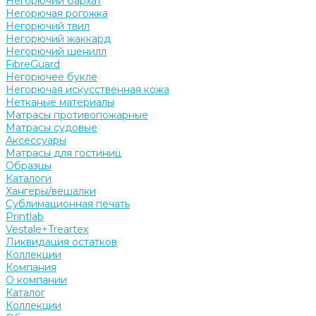
Негорючий бархат
Негорючая рогожка
Негорючий твил
Негорючий жаккард
Негорючий шенилл
FibreGuard
Негорючее букле
Негорючая искусственная кожа
Нетканые материалы
Матрасы противопожарные
Матрасы судовые
Аксессуары
Матрасы для гостиниц
Образцы
Каталоги
Хангеры/вешалки
Сублимационная печать
Printlab
Vestale+Treartex
Ликвидация остатков
Коллекции
Компания
О компании
Каталог
Коллекции