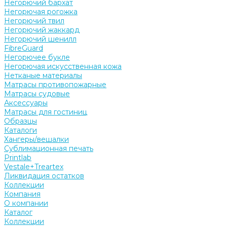
Негорючий бархат
Негорючая рогожка
Негорючий твил
Негорючий жаккард
Негорючий шенилл
FibreGuard
Негорючее букле
Негорючая искусственная кожа
Нетканые материалы
Матрасы противопожарные
Матрасы судовые
Аксессуары
Матрасы для гостиниц
Образцы
Каталоги
Хангеры/вешалки
Сублимационная печать
Printlab
Vestale+Treartex
Ликвидация остатков
Коллекции
Компания
О компании
Каталог
Коллекции