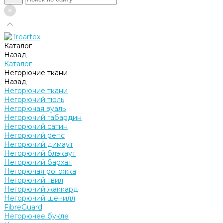
Каталог
Назад
Каталог
Негорючие ткани
Назад
Негорючие ткани
Негорючий тюль
Негорючая вуаль
Негорючий габардин
Негорючий сатин
Негорючий репс
Негорючий димаут
Негорючий блэкаут
Негорючий бархат
Негорючая рогожка
Негорючий твил
Негорючий жаккард
Негорючий шенилл
FibreGuard
Негорючее букле