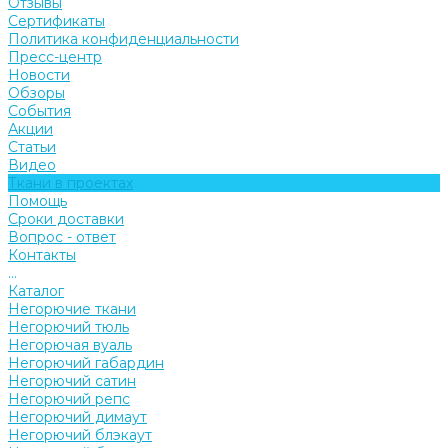
Отзывы
Сертификаты
Политика конфиденциальности
Пресс-центр
Новости
Обзоры
События
Акции
Статьи
Видео
Ткани в проектах
Помощь
Сроки доставки
Вопрос - ответ
Контакты
...
Каталог
Негорючие ткани
Негорючий тюль
Негорючая вуаль
Негорючий габардин
Негорючий сатин
Негорючий репс
Негорючий димаут
Негорючий блэкаут