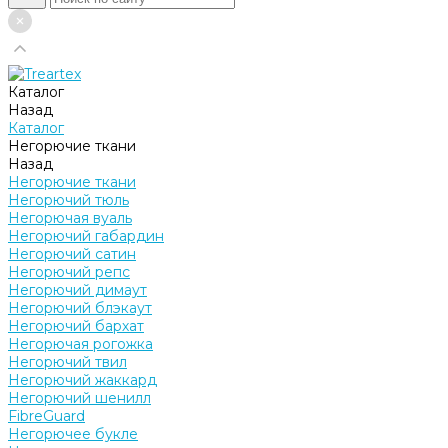
Каталог
Назад
Каталог
Негорючие ткани
Назад
Негорючие ткани
Негорючий тюль
Негорючая вуаль
Негорючий габардин
Негорючий сатин
Негорючий репс
Негорючий димаут
Негорючий блэкаут
Негорючий бархат
Негорючая рогожка
Негорючий твил
Негорючий жаккард
Негорючий шенилл
FibreGuard
Негорючее букле