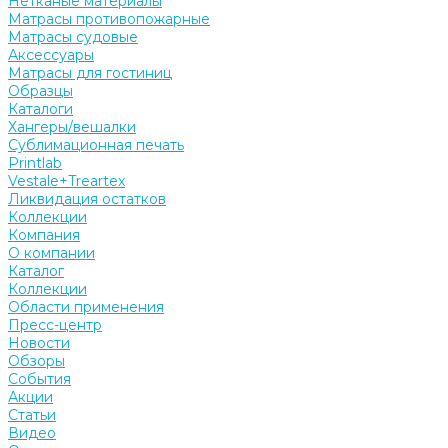
Нетканые материалы
Матрасы противопожарные
Матрасы судовые
Аксессуары
Матрасы для гостиниц
Образцы
Каталоги
Хангеры/вешалки
Сублимационная печать
Printlab
Vestale+Treartex
Ликвидация остатков
Коллекции
Компания
О компании
Каталог
Коллекции
Области применения
Пресс-центр
Новости
Обзоры
События
Акции
Статьи
Видео