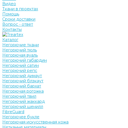
Видео
Ткани в проектах
Помощь
Сроки доставки
Вопрос - ответ
Контакты
Каталог
Негорючие ткани
Негорючий тюль
Негорючая вуаль
Негорючий габардин
Негорючий сатин
Негорючий репс
Негорючий димаут
Негорючий блэкаут
Негорючий бархат
Негорючая рогожка
Негорючий твил
Негорючий жаккард
Негорючий шенилл
FibreGuard
Негорючее букле
Негорючая искусственная кожа
Нетканые материалы