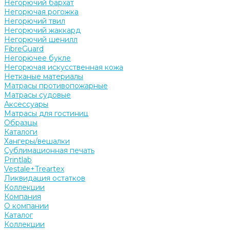
Негорючий бархат
Негорючая рогожка
Негорючий твил
Негорючий жаккард
Негорючий шенилл
FibreGuard
Негорючее букле
Негорючая искусственная кожа
Нетканые материалы
Матрасы противопожарные
Матрасы судовые
Аксессуары
Матрасы для гостиниц
Образцы
Каталоги
Хангеры/вешалки
Сублимационная печать
Printlab
Vestale+Treartex
Ликвидация остатков
Коллекции
Компания
О компании
Каталог
Коллекции