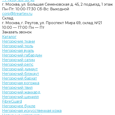
г. Москва, ул. Большая Семеновская д. 45, 2 подъезд, 1 этаж
Пн-Пт: 10:00-17:30 Cб-Вс: Выходной
corp@treartex.ru
Склад
г. Москва, г. Реутов, ул. Проспект Мира 69, склад №21
10:00 — 17:00 Пн — Пт
Заказать звонок
Каталог
Негорючие ткани
Негорючий тюль
Негорючая вуаль
Негорючий габардин
Негорючий сатин
Негорючий репс
Негорючий димаут
Негорючий блэкаут
Негорючий бархат
Негорючая рогожка
Негорючий твил
Негорючий жаккард
Негорючий шенилл
FibreGuard
Негорючее букле
Негорючая искусственная кожа