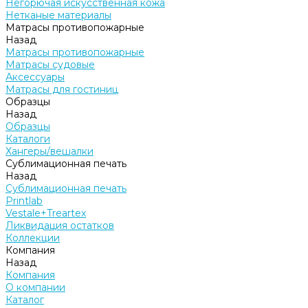
Негорючая искусственная кожа
Нетканые материалы
Матрасы противопожарные
Назад
Матрасы противопожарные
Матрасы судовые
Аксессуары
Матрасы для гостиниц
Образцы
Назад
Образцы
Каталоги
Хангеры/вешалки
Сублимационная печать
Назад
Сублимационная печать
Printlab
Vestale+Treartex
Ликвидация остатков
Коллекции
Компания
Назад
Компания
О компании
Каталог