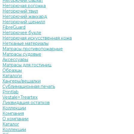
Негорючий бархат
Негорючая рогожка
Негорючий твил
Негорючий жаккард
Негорючий шенилл
FibreGuard
Негорючее букле
Негорючая искусственная кожа
Нетканые материалы
Матрасы противопожарные
Матрасы судовые
Аксессуары
Матрасы для гостиниц
Образцы
Каталоги
Хангеры/вешалки
Сублимационная печать
Printlab
Vestale+Treartex
Ликвидация остатков
Коллекции
Компания
О компании
Каталог
Коллекции