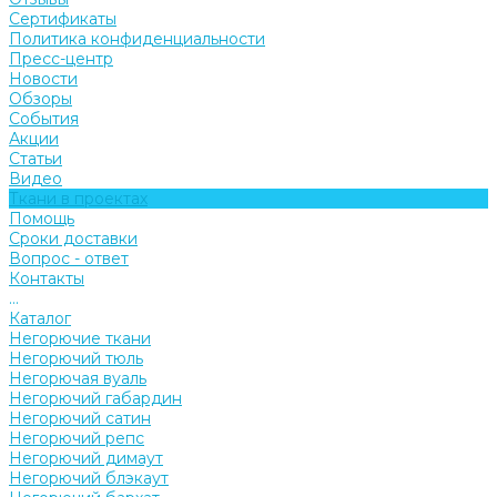
Сертификаты
Политика конфиденциальности
Пресс-центр
Новости
Обзоры
События
Акции
Статьи
Видео
Ткани в проектах
Помощь
Сроки доставки
Вопрос - ответ
Контакты
...
Каталог
Негорючие ткани
Негорючий тюль
Негорючая вуаль
Негорючий габардин
Негорючий сатин
Негорючий репс
Негорючий димаут
Негорючий блэкаут