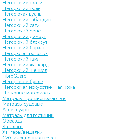
Негорючие ткани
Негорючий тюль
Негорючая вуаль
Негорючий габардин
Негорючий сатин
Негорючий репс
Негорючий димаут
Негорючий блэкаут
Негорючий бархат
Негорючая рогожка
Негорючий твил
Негорючий жаккард
Негорючий шенилл
FibreGuard
Негорючее букле
Негорючая искусственная кожа
Нетканые материалы
Матрасы противопожарные
Матрасы судовые
Аксессуары
Матрасы для гостиниц
Образцы
Каталоги
Хангеры/вешалки
Сублимационная печать