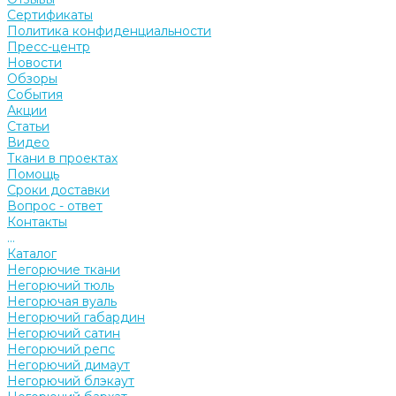
Сертификаты
Политика конфиденциальности
Пресс-центр
Новости
Обзоры
События
Акции
Статьи
Видео
Ткани в проектах
Помощь
Сроки доставки
Вопрос - ответ
Контакты
...
Каталог
Негорючие ткани
Негорючий тюль
Негорючая вуаль
Негорючий габардин
Негорючий сатин
Негорючий репс
Негорючий димаут
Негорючий блэкаут