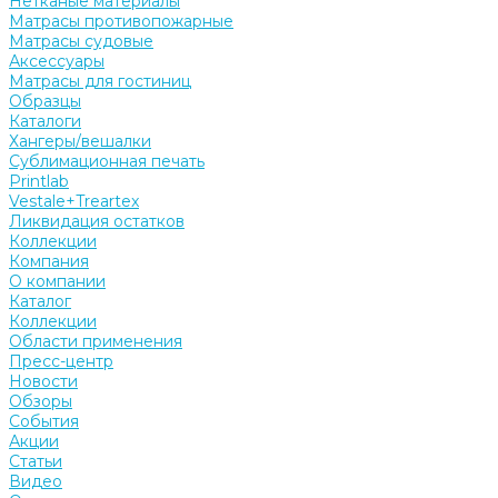
Нетканые материалы
Матрасы противопожарные
Матрасы судовые
Аксессуары
Матрасы для гостиниц
Образцы
Каталоги
Хангеры/вешалки
Сублимационная печать
Printlab
Vestale+Treartex
Ликвидация остатков
Коллекции
Компания
О компании
Каталог
Коллекции
Области применения
Пресс-центр
Новости
Обзоры
События
Акции
Статьи
Видео