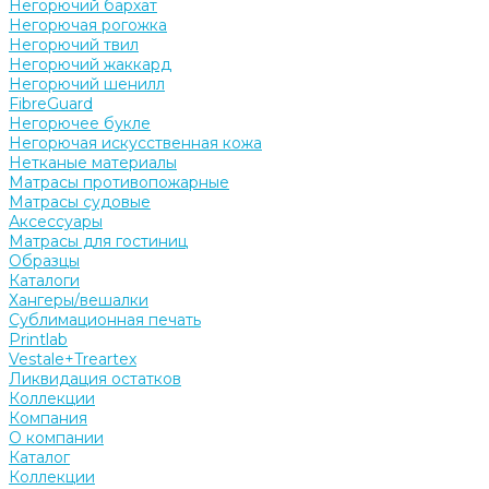
Негорючий бархат
Негорючая рогожка
Негорючий твил
Негорючий жаккард
Негорючий шенилл
FibreGuard
Негорючее букле
Негорючая искусственная кожа
Нетканые материалы
Матрасы противопожарные
Матрасы судовые
Аксессуары
Матрасы для гостиниц
Образцы
Каталоги
Хангеры/вешалки
Сублимационная печать
Printlab
Vestale+Treartex
Ликвидация остатков
Коллекции
Компания
О компании
Каталог
Коллекции