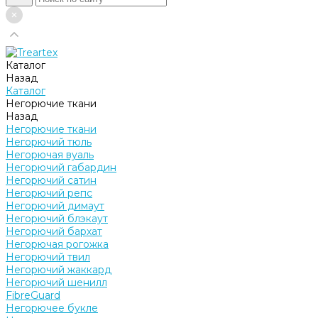
Каталог
Назад
Каталог
Негорючие ткани
Назад
Негорючие ткани
Негорючий тюль
Негорючая вуаль
Негорючий габардин
Негорючий сатин
Негорючий репс
Негорючий димаут
Негорючий блэкаут
Негорючий бархат
Негорючая рогожка
Негорючий твил
Негорючий жаккард
Негорючий шенилл
FibreGuard
Негорючее букле