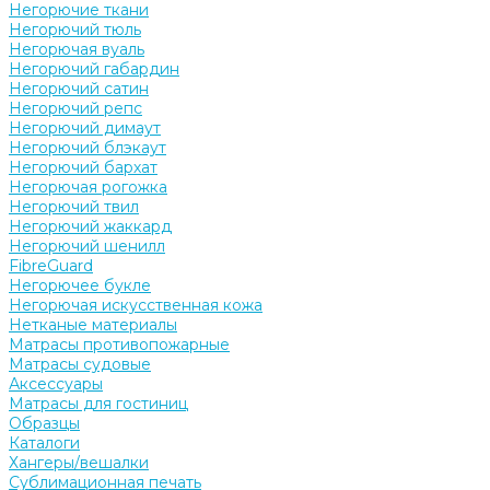
Негорючие ткани
Негорючий тюль
Негорючая вуаль
Негорючий габардин
Негорючий сатин
Негорючий репс
Негорючий димаут
Негорючий блэкаут
Негорючий бархат
Негорючая рогожка
Негорючий твил
Негорючий жаккард
Негорючий шенилл
FibreGuard
Негорючее букле
Негорючая искусственная кожа
Нетканые материалы
Матрасы противопожарные
Матрасы судовые
Аксессуары
Матрасы для гостиниц
Образцы
Каталоги
Хангеры/вешалки
Сублимационная печать