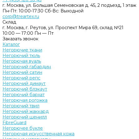
г. Москва, ул. Большая Семеновская д. 45, 2 подъезд, 1 этаж
Пн-Пт: 10:00-17:30 Cб-Вс: Выходной
corp@treartex.ru
Склад
г. Москва, г. Реутов, ул. Проспект Мира 69, склад №21
10:00 — 17:00 Пн — Пт
Заказать звонок
Каталог
Негорючие ткани
Негорючий тюль
Негорючая вуаль
Негорючий габардин
Негорючий сатин
Негорючий репс
Негорючий димаут
Негорючий блэкаут
Негорючий бархат
Негорючая рогожка
Негорючий твил
Негорючий жаккард
Негорючий шенилл
FibreGuard
Негорючее букле
Негорючая искусственная кожа