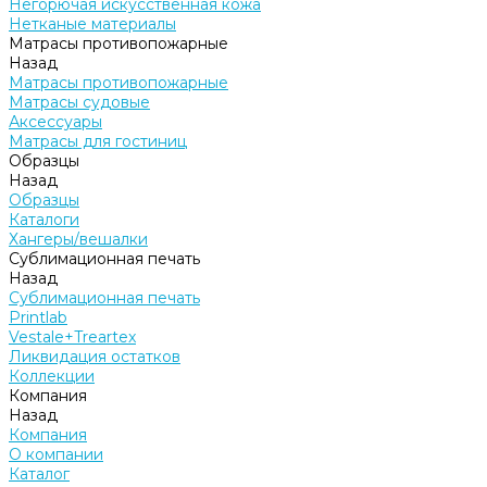
Негорючая искусственная кожа
Нетканые материалы
Матрасы противопожарные
Назад
Матрасы противопожарные
Матрасы судовые
Аксессуары
Матрасы для гостиниц
Образцы
Назад
Образцы
Каталоги
Хангеры/вешалки
Сублимационная печать
Назад
Сублимационная печать
Printlab
Vestale+Treartex
Ликвидация остатков
Коллекции
Компания
Назад
Компания
О компании
Каталог