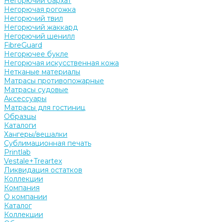
Негорючий бархат
Негорючая рогожка
Негорючий твил
Негорючий жаккард
Негорючий шенилл
FibreGuard
Негорючее букле
Негорючая искусственная кожа
Нетканые материалы
Матрасы противопожарные
Матрасы судовые
Аксессуары
Матрасы для гостиниц
Образцы
Каталоги
Хангеры/вешалки
Сублимационная печать
Printlab
Vestale+Treartex
Ликвидация остатков
Коллекции
Компания
О компании
Каталог
Коллекции