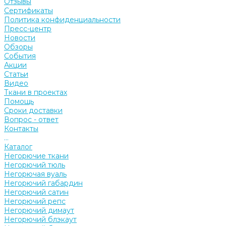
Отзывы
Сертификаты
Политика конфиденциальности
Пресс-центр
Новости
Обзоры
События
Акции
Статьи
Видео
Ткани в проектах
Помощь
Сроки доставки
Вопрос - ответ
Контакты
...
Каталог
Негорючие ткани
Негорючий тюль
Негорючая вуаль
Негорючий габардин
Негорючий сатин
Негорючий репс
Негорючий димаут
Негорючий блэкаут