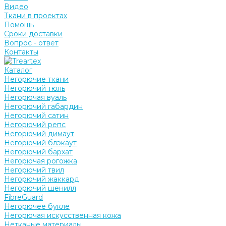
Видео
Ткани в проектах
Помощь
Сроки доставки
Вопрос - ответ
Контакты
Каталог
Негорючие ткани
Негорючий тюль
Негорючая вуаль
Негорючий габардин
Негорючий сатин
Негорючий репс
Негорючий димаут
Негорючий блэкаут
Негорючий бархат
Негорючая рогожка
Негорючий твил
Негорючий жаккард
Негорючий шенилл
FibreGuard
Негорючее букле
Негорючая искусственная кожа
Нетканые материалы