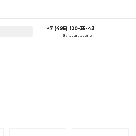
+7 (495) 120-35-43
Заказать звонок
+7 (495) 120-35-43
г. Москва, ул. Большая
Семеновская д. 45, 2
подъезд, 1 этаж
Пн-Пт: 10:00-17:30 Cб-Вс:
Выходной
corp@treartex.ru
Склад
г. Москва, г. Реутов, ул.
Проспект Мира 69,
склад №21
10:00 — 17:00 Пн — Пт