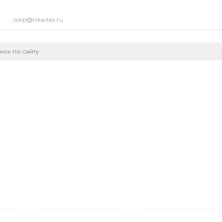
corp@treartex.ru