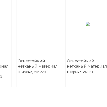
Огнестойкий
Огнестойкий
риал
нетканый материал
нетканый материал
"Огнеблок-150"
"Иннотекс-200"
Ширина, см: 220
Ширина, см: 150
20