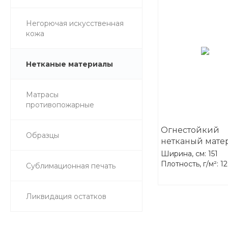
Негорючая искусственная
кожа
Нетканые материалы
Матрасы
противопожарные
Огнестойкий
Образцы
нетканый мате
"Огнеблок-120"
Ширина, см: 151
Плотность, г/м²: 1
Сублимационная печать
Ликвидация остатков