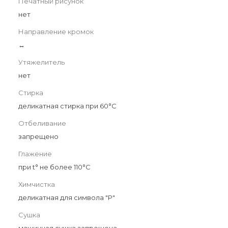
Печатный рисунок
нет
Направление кромок
↔
Утяжелитель
нет
Стирка
деликатная стирка при 60°С
Отбеливание
запрещено
Глажение
при t° не более 110°С
Химчистка
деликатная для символа "P"
Сушка