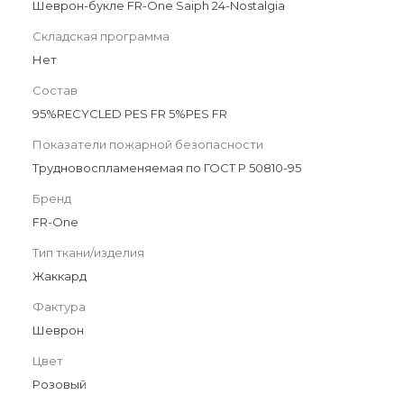
Шеврон-букле FR-One Saiph 24-Nostalgia
Складская программа
Нет
Состав
95%RECYCLED PES FR 5%PES FR
Показатели пожарной безопасности
Трудновоспламеняемая по ГОСТ Р 50810-95
Бренд
FR-One
Тип ткани/изделия
Жаккард
Фактура
Шеврон
Цвет
Розовый