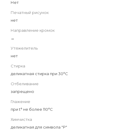
Нет
Печатный рисунок
нет
Направление кромок
↔
Утяжелитель
нет
Стирка
деликатная стирка при 30°С
Отбеливание
запрещено
Глажение
при t° не более 110°С
Химчистка
деликатная для символа "P"