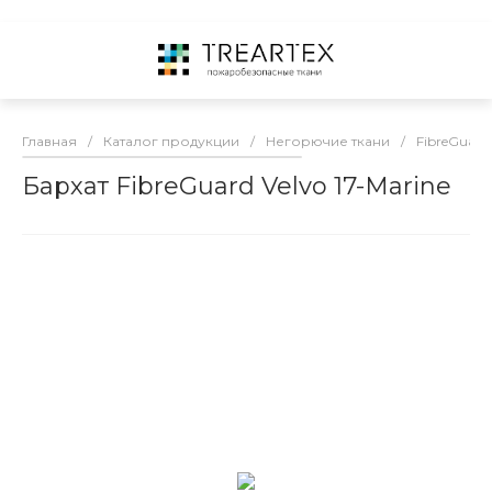
Главная
/
Каталог продукции
/
Негорючие ткани
/
FibreGuard
Бархат FibreGuard Velvo 17-Marine