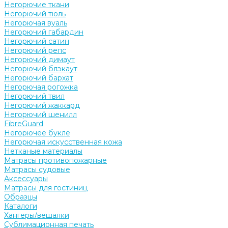
Негорючие ткани
Негорючий тюль
Негорючая вуаль
Негорючий габардин
Негорючий сатин
Негорючий репс
Негорючий димаут
Негорючий блэкаут
Негорючий бархат
Негорючая рогожка
Негорючий твил
Негорючий жаккард
Негорючий шенилл
FibreGuard
Негорючее букле
Негорючая искусственная кожа
Нетканые материалы
Матрасы противопожарные
Матрасы судовые
Аксессуары
Матрасы для гостиниц
Образцы
Каталоги
Хангеры/вешалки
Сублимационная печать