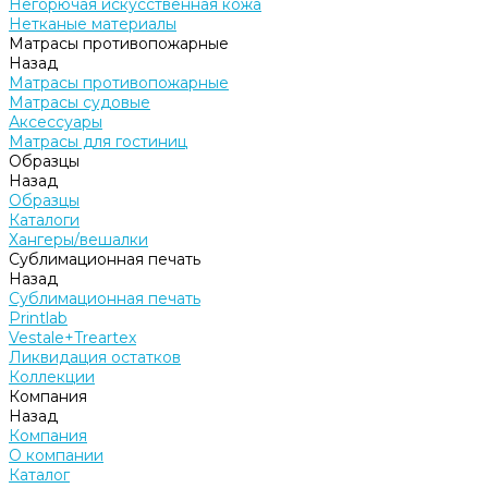
Негорючая искусственная кожа
Нетканые материалы
Матрасы противопожарные
Назад
Матрасы противопожарные
Матрасы судовые
Аксессуары
Матрасы для гостиниц
Образцы
Назад
Образцы
Каталоги
Хангеры/вешалки
Сублимационная печать
Назад
Сублимационная печать
Printlab
Vestale+Treartex
Ликвидация остатков
Коллекции
Компания
Назад
Компания
О компании
Каталог