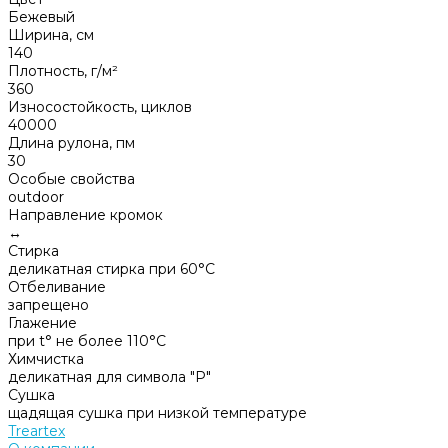
Бежевый
Ширина, см
140
Плотность, г/м²
360
Износостойкость, циклов
40000
Длина рулона, пм
30
Особые свойства
outdoor
Направление кромок
↔
Стирка
деликатная стирка при 60°С
Отбеливание
запрещено
Глажение
при t° не более 110°С
Химчистка
деликатная для символа "P"
Сушка
щадящая сушка при низкой температуре
Treartex