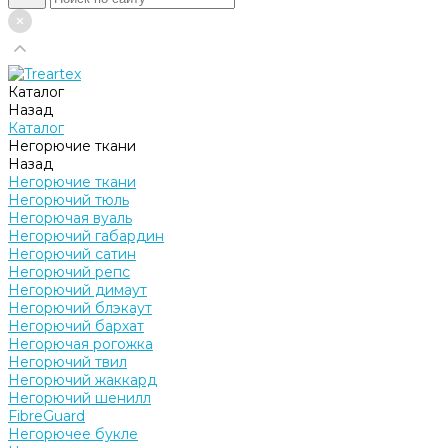
Каталог
Назад
Каталог
Негорючие ткани
Назад
Негорючие ткани
Негорючий тюль
Негорючая вуаль
Негорючий габардин
Негорючий сатин
Негорючий репс
Негорючий димаут
Негорючий блэкаут
Негорючий бархат
Негорючая рогожка
Негорючий твил
Негорючий жаккард
Негорючий шенилл
FibreGuard
Негорючее букле