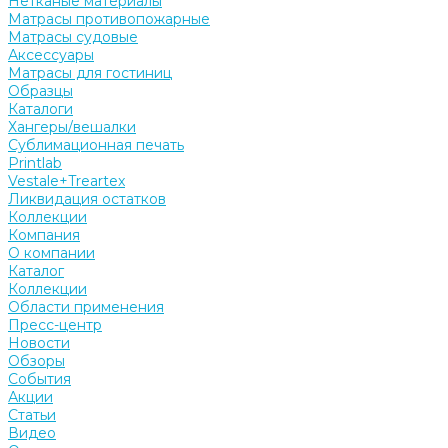
Нетканые материалы
Матрасы противопожарные
Матрасы судовые
Аксессуары
Матрасы для гостиниц
Образцы
Каталоги
Хангеры/вешалки
Сублимационная печать
Printlab
Vestale+Treartex
Ликвидация остатков
Коллекции
Компания
О компании
Каталог
Коллекции
Области применения
Пресс-центр
Новости
Обзоры
События
Акции
Статьи
Видео