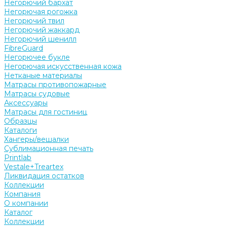
Негорючий бархат
Негорючая рогожка
Негорючий твил
Негорючий жаккард
Негорючий шенилл
FibreGuard
Негорючее букле
Негорючая искусственная кожа
Нетканые материалы
Матрасы противопожарные
Матрасы судовые
Аксессуары
Матрасы для гостиниц
Образцы
Каталоги
Хангеры/вешалки
Сублимационная печать
Printlab
Vestale+Treartex
Ликвидация остатков
Коллекции
Компания
О компании
Каталог
Коллекции