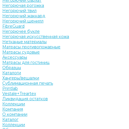
Негорючий бархат
Негорючая рогожка
Негорючий твил
Негорючий жаккард
Негорючий шенилл
FibreGuard
Негорючее букле
Негорючая искусственная кожа
Нетканые материалы
Матрасы противопожарные
Матрасы судовые
Аксессуары
Матрасы для гостиниц
Образцы
Каталоги
Хангеры/вешалки
Сублимационная печать
Printlab
Vestale+Treartex
Ликвидация остатков
Коллекции
Компания
О компании
Каталог
Коллекции