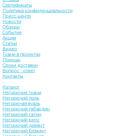
Сертификаты
Политика конфиденциальности
Пресс-центр
Новости
Обзоры
События
Акции
Статьи
Видео
Ткани в проектах
Помощь
Сроки доставки
Вопрос - ответ
Контакты
...
Каталог
Негорючие ткани
Негорючий тюль
Негорючая вуаль
Негорючий габардин
Негорючий сатин
Негорючий репс
Негорючий димаут
Негорючий блэкаут