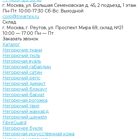
г. Москва, ул. Большая Семеновская д. 45, 2 подъезд, 1 этаж
Пн-Пт: 10:00-17:30 Cб-Вс: Выходной
corp@treartex.ru
Склад
г. Москва, г. Реутов, ул. Проспект Мира 69, склад №21
10:00 — 17:00 Пн — Пт
Заказать звонок
Каталог
Негорючие ткани
Негорючий тюль
Негорючая вуаль
Негорючий габардин
Негорючий сатин
Негорючий репс
Негорючий димаут
Негорючий блэкаут
Негорючий бархат
Негорючая рогожка
Негорючий твил
Негорючий жаккард
Негорючий шенилл
FibreGuard
Негорючее букле
Негорючая искусственная кожа