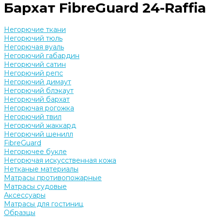
Бархат FibreGuard 24-Raffia
Негорючие ткани
Негорючий тюль
Негорючая вуаль
Негорючий габардин
Негорючий сатин
Негорючий репс
Негорючий димаут
Негорючий блэкаут
Негорючий бархат
Негорючая рогожка
Негорючий твил
Негорючий жаккард
Негорючий шенилл
FibreGuard
Негорючее букле
Негорючая искусственная кожа
Нетканые материалы
Матрасы противопожарные
Матрасы судовые
Аксессуары
Матрасы для гостиниц
Образцы