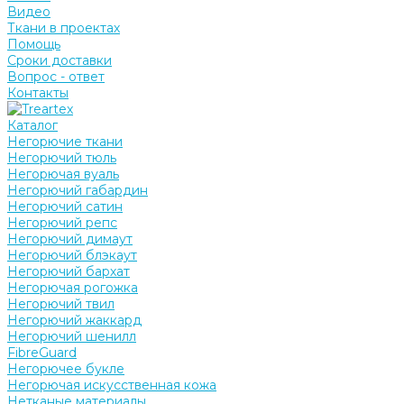
Видео
Ткани в проектах
Помощь
Сроки доставки
Вопрос - ответ
Контакты
Каталог
Негорючие ткани
Негорючий тюль
Негорючая вуаль
Негорючий габардин
Негорючий сатин
Негорючий репс
Негорючий димаут
Негорючий блэкаут
Негорючий бархат
Негорючая рогожка
Негорючий твил
Негорючий жаккард
Негорючий шенилл
FibreGuard
Негорючее букле
Негорючая искусственная кожа
Нетканые материалы