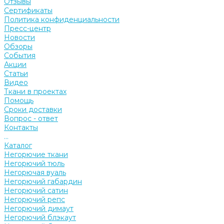
Отзывы
Сертификаты
Политика конфиденциальности
Пресс-центр
Новости
Обзоры
События
Акции
Статьи
Видео
Ткани в проектах
Помощь
Сроки доставки
Вопрос - ответ
Контакты
...
Каталог
Негорючие ткани
Негорючий тюль
Негорючая вуаль
Негорючий габардин
Негорючий сатин
Негорючий репс
Негорючий димаут
Негорючий блэкаут